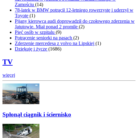
Zamościu
(
14
)
78-latek w BMW potrącił 12-letniego rowerzystę i uderzył w
Toyotę
(
1
)
Pijany kierowca audi doprowadził do czołowego zderzenia w
Jatutowie. Miał ponad 2 promile
(
2
)
Pięć osób w szpitalu
(
9
)
Potrącenie seniorki na pasach
(
2
)
Zderzenie mercedesa z volvo na Lipskiej
(
1
)
Dziękuję i życzę
(
1686
)
TV
więcej
Spłonął ciągnik i ściernisko