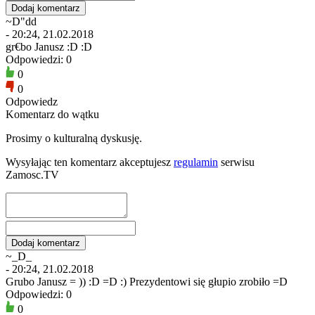
~D"dd
- 20:24, 21.02.2018
gr€bo Janusz :D :D
Odpowiedzi: 0
0
0
Odpowiedz
Komentarz do wątku
Prosimy o kulturalną dyskusję.
Wysyłając ten komentarz akceptujesz
regulamin
serwisu
Zamosc.TV
~_D_
- 20:24, 21.02.2018
Grubo Janusz = )) :D =D :) Prezydentowi się głupio zrobiło =D
Odpowiedzi: 0
0