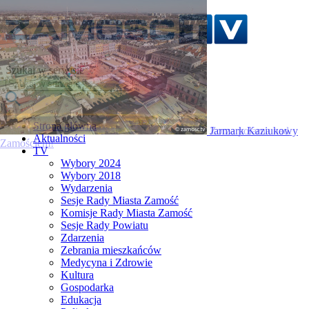
Szukaj w serwisie
Strona główna
Zorza polarna nad
Aktualności
Zamościem!
TV
Wybory 2024
Wybory 2018
Wydarzenia
Sesje Rady Miasta Zamość
Komisje Rady Miasta Zamość
Sesje Rady Powiatu
Zdarzenia
Zebrania mieszkańców
Medycyna i Zdrowie
Kultura
Gospodarka
Edukacja