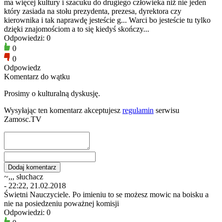
ma więcej kultury i szacuku do drugiego człowieka niż nie jeden
który zasiada na stołu prezydenta, prezesa, dyrektora czy
kierownika i tak naprawdę jesteście g... Warci bo jesteście tu tylko
dzięki znajomościom a to się kiedyś skończy...
Odpowiedzi: 0
0
0
Odpowiedz
Komentarz do wątku
Prosimy o kulturalną dyskusję.
Wysyłając ten komentarz akceptujesz
regulamin
serwisu
Zamosc.TV
~,,, słuchacz
- 22:22, 21.02.2018
Świetni Nauczyciele. Po imieniu to se możesz mowic na boisku a
nie na posiedzeniu poważnej komisji
Odpowiedzi: 0