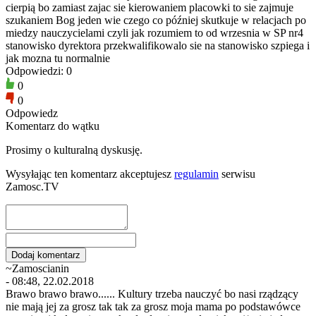
cierpią bo zamiast zajac sie kierowaniem placowki to sie zajmuje
szukaniem Bog jeden wie czego co później skutkuje w relacjach po
miedzy nauczycielami czyli jak rozumiem to od wrzesnia w SP nr4
stanowisko dyrektora przekwalifikowalo sie na stanowisko szpiega i
jak mozna tu normalnie
Odpowiedzi: 0
0
0
Odpowiedz
Komentarz do wątku
Prosimy o kulturalną dyskusję.
Wysyłając ten komentarz akceptujesz
regulamin
serwisu
Zamosc.TV
~Zamoscianin
- 08:48, 22.02.2018
Brawo brawo brawo...... Kultury trzeba nauczyć bo nasi rządzący
nie mają jej za grosz tak tak za grosz moja mama po podstawówce