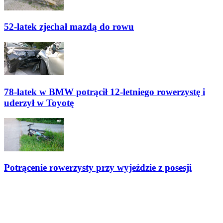
52-latek zjechał mazdą do rowu
78-latek w BMW potrącił 12-letniego rowerzystę i
uderzył w Toyotę
Potrącenie rowerzysty przy wyjeździe z posesji