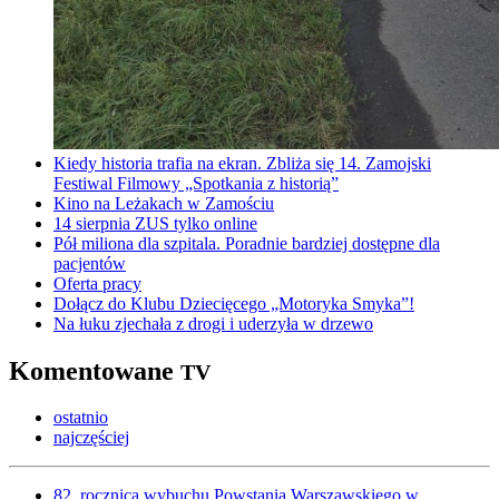
Kiedy historia trafia na ekran. Zbliża się 14. Zamojski
Festiwal Filmowy „Spotkania z historią”
Kino na Leżakach w Zamościu
14 sierpnia ZUS tylko online
Pół miliona dla szpitala. Poradnie bardziej dostępne dla
pacjentów
Oferta pracy
Dołącz do Klubu Dziecięcego „Motoryka Smyka”!
Na łuku zjechała z drogi i uderzyła w drzewo
Komentowane
TV
ostatnio
najczęściej
82. rocznica wybuchu Powstania Warszawskiego w