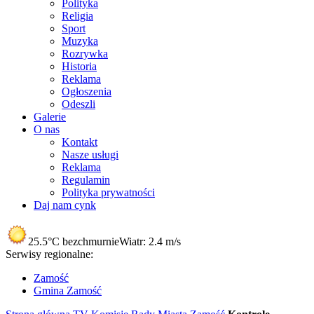
Polityka
Religia
Sport
Muzyka
Rozrywka
Historia
Reklama
Ogłoszenia
Odeszli
Galerie
O nas
Kontakt
Nasze usługi
Reklama
Regulamin
Polityka prywatności
Daj nam cynk
25.5°C
bezchmurnie
Wiatr:
2.4 m/s
Serwisy regionalne:
Zamość
Gmina Zamość