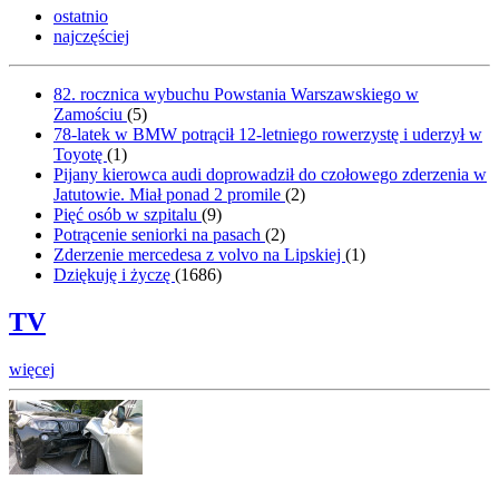
ostatnio
najczęściej
82. rocznica wybuchu Powstania Warszawskiego w
Zamościu
(
5
)
78-latek w BMW potrącił 12-letniego rowerzystę i uderzył w
Toyotę
(
1
)
Pijany kierowca audi doprowadził do czołowego zderzenia w
Jatutowie. Miał ponad 2 promile
(
2
)
Pięć osób w szpitalu
(
9
)
Potrącenie seniorki na pasach
(
2
)
Zderzenie mercedesa z volvo na Lipskiej
(
1
)
Dziękuję i życzę
(
1686
)
TV
więcej