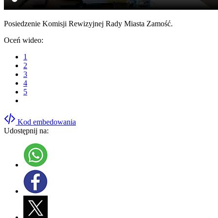
Posiedzenie Komisji Rewizyjnej Rady Miasta Zamość.
Oceń wideo:
1
2
3
4
5
Kod embedowania
Udostępnij na: