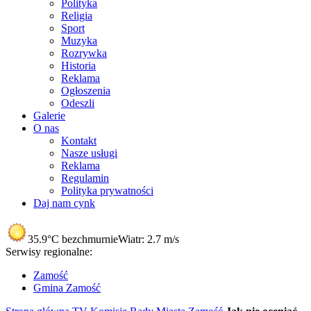
Polityka
Religia
Sport
Muzyka
Rozrywka
Historia
Reklama
Ogłoszenia
Odeszli
Galerie
O nas
Kontakt
Nasze usługi
Reklama
Regulamin
Polityka prywatności
Daj nam cynk
35.9°C
bezchmurnie
Wiatr:
2.7 m/s
Serwisy regionalne:
Zamość
Gmina Zamość