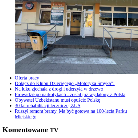
Oferta pracy
Dołącz do Klubu Dziecięcego „Motoryka Smyka”!
Na łuku zjechała z drogi i uderzyła w drzewo
Prowadził po narkotykach - został już wydalony z Polski
Obywatel Uzbekistanu musi opuścić Polskę
30 lat rehabilitacji leczniczej ZUS
Ruszył remont bramy. Ma być gotowa na 100-lecia Parku
Miejskiego
Komentowane
TV