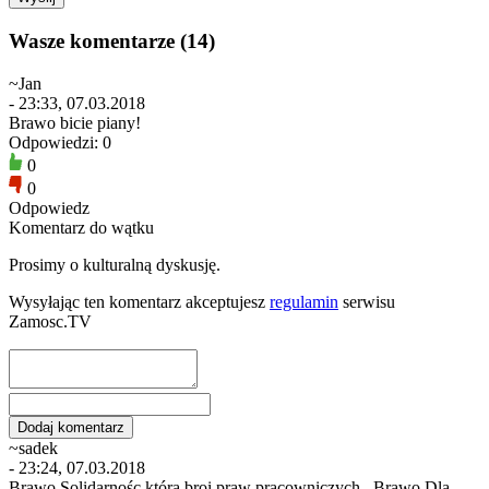
Wasze komentarze (14)
~Jan
- 23:33, 07.03.2018
Brawo bicie piany!
Odpowiedzi: 0
0
0
Odpowiedz
Komentarz do wątku
Prosimy o kulturalną dyskusję.
Wysyłając ten komentarz akceptujesz
regulamin
serwisu
Zamosc.TV
~sadek
- 23:24, 07.03.2018
Brawo Solidarnośc która broi praw pracowniczych , Brawo Dla