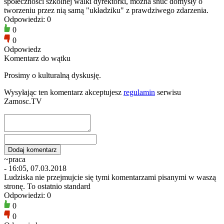
społeczności szkolnej walki dyrektorki, można snuć domysły o
tworzeniu przez nią samą "układziku" z prawdziwego zdarzenia.
Odpowiedzi: 0
0
0
Odpowiedz
Komentarz do wątku
Prosimy o kulturalną dyskusję.
Wysyłając ten komentarz akceptujesz
regulamin
serwisu
Zamosc.TV
~praca
- 16:05, 07.03.2018
Ludziska nie przejmujcie się tymi komentarzami pisanymi w waszą
stronę. To ostatnio standard
Odpowiedzi: 0
0
0