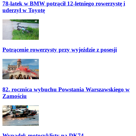
78-latek w BMW potrącił 12-letniego rowerzystę i
uderzył w Toyotę
Potrącenie rowerzysty przy wyjeździe z posesji
82. rocznica wybuchu Powstania Warszawskiego w
Zamościu
Wypadek motocyklisty na DK74