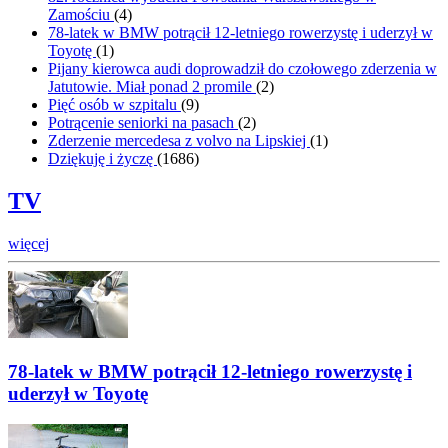
Zamościu
(
4
)
78-latek w BMW potrącił 12-letniego rowerzystę i uderzył w
Toyotę
(
1
)
Pijany kierowca audi doprowadził do czołowego zderzenia w
Jatutowie. Miał ponad 2 promile
(
2
)
Pięć osób w szpitalu
(
9
)
Potrącenie seniorki na pasach
(
2
)
Zderzenie mercedesa z volvo na Lipskiej
(
1
)
Dziękuję i życzę
(
1686
)
TV
więcej
78-latek w BMW potrącił 12-letniego rowerzystę i
uderzył w Toyotę