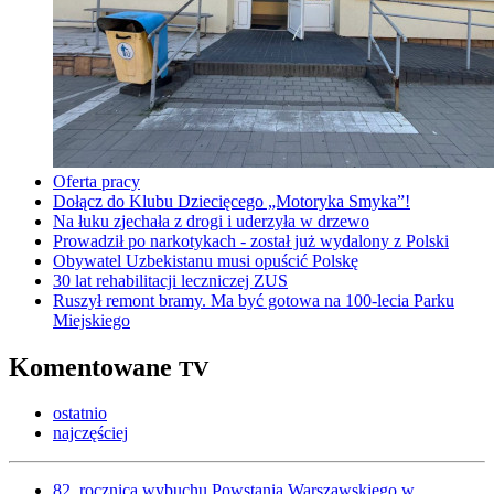
Oferta pracy
Dołącz do Klubu Dziecięcego „Motoryka Smyka”!
Na łuku zjechała z drogi i uderzyła w drzewo
Prowadził po narkotykach - został już wydalony z Polski
Obywatel Uzbekistanu musi opuścić Polskę
30 lat rehabilitacji leczniczej ZUS
Ruszył remont bramy. Ma być gotowa na 100-lecia Parku
Miejskiego
Komentowane
TV
ostatnio
najczęściej
82. rocznica wybuchu Powstania Warszawskiego w