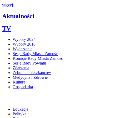
więcej
Aktualności
TV
Wybory 2024
Wybory 2018
Wydarzenia
Sesje Rady Miasta Zamość
Komisje Rady Miasta Zamość
Sesje Rady Powiatu
Zdarzenia
Zebrania mieszkańców
Medycyna i Zdrowie
Kultura
Gospodarka
Edukacja
Polityka