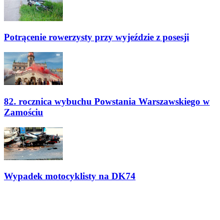
Potrącenie rowerzysty przy wyjeździe z posesji
82. rocznica wybuchu Powstania Warszawskiego w
Zamościu
Wypadek motocyklisty na DK74