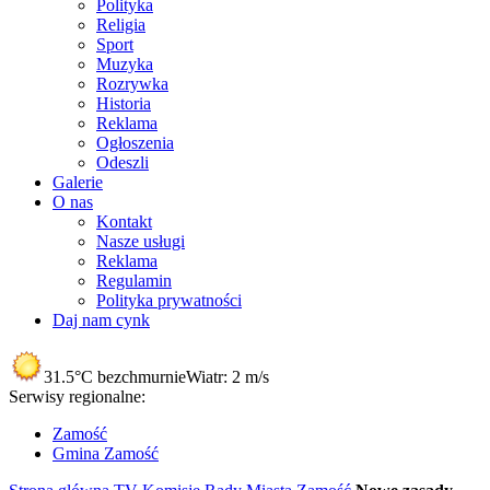
Polityka
Religia
Sport
Muzyka
Rozrywka
Historia
Reklama
Ogłoszenia
Odeszli
Galerie
O nas
Kontakt
Nasze usługi
Reklama
Regulamin
Polityka prywatności
Daj nam cynk
31.5°C
bezchmurnie
Wiatr:
2 m/s
Serwisy regionalne:
Zamość
Gmina Zamość