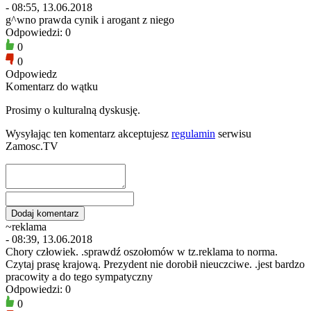
- 08:55, 13.06.2018
g^wno prawda cynik i arogant z niego
Odpowiedzi: 0
0
0
Odpowiedz
Komentarz do wątku
Prosimy o kulturalną dyskusję.
Wysyłając ten komentarz akceptujesz
regulamin
serwisu
Zamosc.TV
~reklama
- 08:39, 13.06.2018
Chory człowiek. .sprawdź oszołomów w tz.reklama to norma.
Czytaj prasę krajową. Prezydent nie dorobił nieuczciwe. .jest bardzo
pracowity a do tego sympatyczny
Odpowiedzi: 0
0