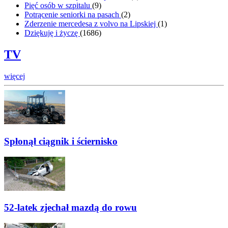
Pięć osób w szpitalu
(
9
)
Potrącenie seniorki na pasach
(
2
)
Zderzenie mercedesa z volvo na Lipskiej
(
1
)
Dziękuję i życzę
(
1686
)
TV
więcej
Spłonął ciągnik i ściernisko
52-latek zjechał mazdą do rowu