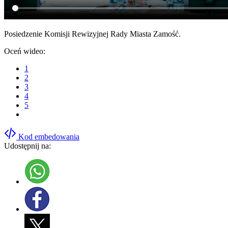
Posiedzenie Komisji Rewizyjnej Rady Miasta Zamość.
Oceń wideo:
1
2
3
4
5
Kod embedowania
Udostępnij na: