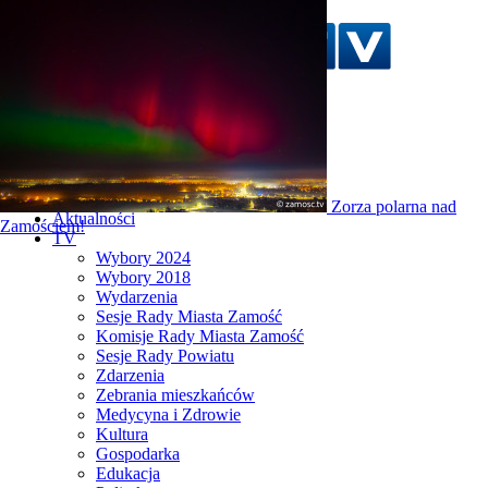
Szukaj w serwisie
Strona główna
Zorza polarna nad
Aktualności
Zamościem!
TV
Wybory 2024
Wybory 2018
Wydarzenia
Sesje Rady Miasta Zamość
Komisje Rady Miasta Zamość
Sesje Rady Powiatu
Zdarzenia
Zebrania mieszkańców
Medycyna i Zdrowie
Kultura
Gospodarka
Edukacja