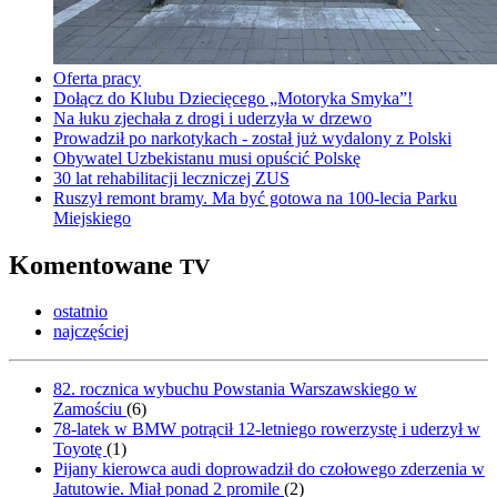
Oferta pracy
Dołącz do Klubu Dziecięcego „Motoryka Smyka”!
Na łuku zjechała z drogi i uderzyła w drzewo
Prowadził po narkotykach - został już wydalony z Polski
Obywatel Uzbekistanu musi opuścić Polskę
30 lat rehabilitacji leczniczej ZUS
Ruszył remont bramy. Ma być gotowa na 100-lecia Parku
Miejskiego
Komentowane
TV
ostatnio
najczęściej
82. rocznica wybuchu Powstania Warszawskiego w
Zamościu
(
6
)
78-latek w BMW potrącił 12-letniego rowerzystę i uderzył w
Toyotę
(
1
)
Pijany kierowca audi doprowadził do czołowego zderzenia w
Jatutowie. Miał ponad 2 promile
(
2
)