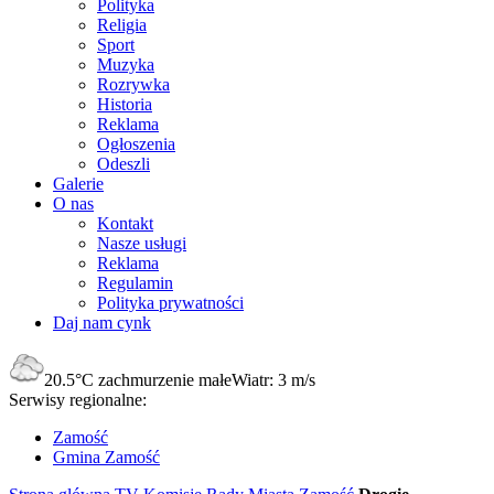
Polityka
Religia
Sport
Muzyka
Rozrywka
Historia
Reklama
Ogłoszenia
Odeszli
Galerie
O nas
Kontakt
Nasze usługi
Reklama
Regulamin
Polityka prywatności
Daj nam cynk
20.5°C
zachmurzenie małe
Wiatr:
3 m/s
Serwisy regionalne:
Zamość
Gmina Zamość