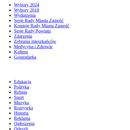
Wybory 2024
Wybory 2018
Wydarzenia
Sesje Rady Miasta Zamość
Komisje Rady Miasta Zamość
Sesje Rady Powiatu
Zdarzenia
Zebrania mieszkańców
Medycyna i Zdrowie
Kultura
Gospodarka
Edukacja
Polityka
Religia
Sport
Muzyka
Rozrywka
Historia
Reklama
Ogłoszenia
Odeszli