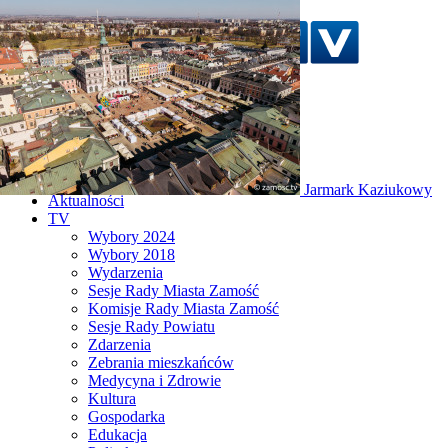
Szukaj w serwisie
Strona główna
Jarmark Kaziukowy
Aktualności
TV
Wybory 2024
Wybory 2018
Wydarzenia
Sesje Rady Miasta Zamość
Komisje Rady Miasta Zamość
Sesje Rady Powiatu
Zdarzenia
Zebrania mieszkańców
Medycyna i Zdrowie
Kultura
Gospodarka
Edukacja