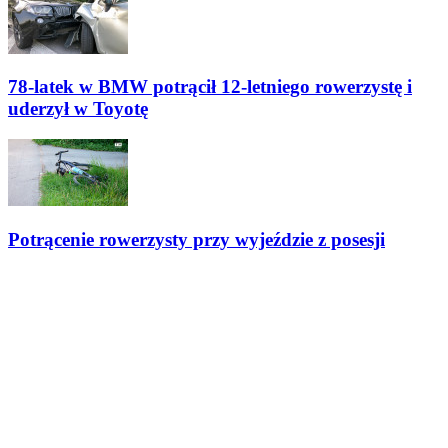
78-latek w BMW potrącił 12-letniego rowerzystę i
uderzył w Toyotę
Potrącenie rowerzysty przy wyjeździe z posesji