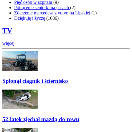
Pięć osób w szpitalu
(
9
)
Potrącenie seniorki na pasach
(
2
)
Zderzenie mercedesa z volvo na Lipskiej
(
1
)
Dziękuję i życzę
(
1686
)
TV
więcej
Spłonął ciągnik i ściernisko
52-latek zjechał mazdą do rowu