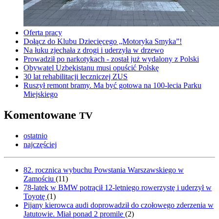
Oferta pracy
Dołącz do Klubu Dziecięcego „Motoryka Smyka”!
Na łuku zjechała z drogi i uderzyła w drzewo
Prowadził po narkotykach - został już wydalony z Polski
Obywatel Uzbekistanu musi opuścić Polskę
30 lat rehabilitacji leczniczej ZUS
Ruszył remont bramy. Ma być gotowa na 100-lecia Parku
Miejskiego
Komentowane
TV
ostatnio
najczęściej
82. rocznica wybuchu Powstania Warszawskiego w
Zamościu
(
11
)
78-latek w BMW potrącił 12-letniego rowerzystę i uderzył w
Toyotę
(
1
)
Pijany kierowca audi doprowadził do czołowego zderzenia w
Jatutowie. Miał ponad 2 promile
(
2
)