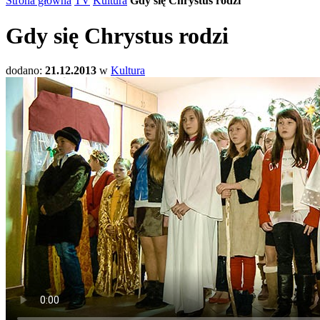
Strona główna
TV
Kultura
Gdy się Chrystus rodzi
Gdy się Chrystus rodzi
dodano:
21.12.2013
w
Kultura