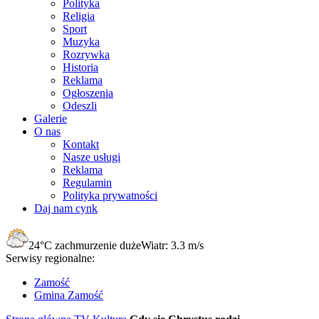
Polityka
Religia
Sport
Muzyka
Rozrywka
Historia
Reklama
Ogłoszenia
Odeszli
Galerie
O nas
Kontakt
Nasze usługi
Reklama
Regulamin
Polityka prywatności
Daj nam cynk
24°C
zachmurzenie duże
Wiatr:
3.3 m/s
Serwisy regionalne:
Zamość
Gmina Zamość