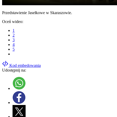
Przedstawienie Jasełkowe w Skaraszowie.
Oceń wideo:
1
2
3
4
5
Kod embedowania
Udostępnij na: