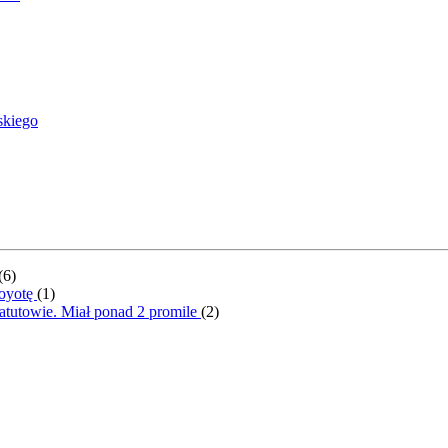
skiego
(
6
)
Toyotę
(
1
)
atutowie. Miał ponad 2 promile
(
2
)