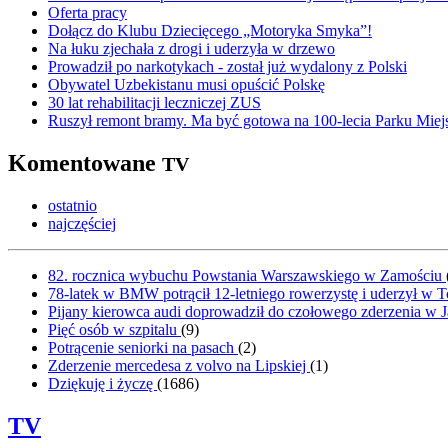
Oferta pracy
Dołącz do Klubu Dziecięcego „Motoryka Smyka”!
Na łuku zjechała z drogi i uderzyła w drzewo
Prowadził po narkotykach - został już wydalony z Polski
Obywatel Uzbekistanu musi opuścić Polskę
30 lat rehabilitacji leczniczej ZUS
Ruszył remont bramy. Ma być gotowa na 100-lecia Parku Miej
Komentowane
TV
ostatnio
najczęściej
82. rocznica wybuchu Powstania Warszawskiego w Zamościu
78-latek w BMW potrącił 12-letniego rowerzystę i uderzył w 
Pijany kierowca audi doprowadził do czołowego zderzenia w J
Pięć osób w szpitalu
(
9
)
Potrącenie seniorki na pasach
(
2
)
Zderzenie mercedesa z volvo na Lipskiej
(
1
)
Dziękuję i życzę
(
1686
)
TV