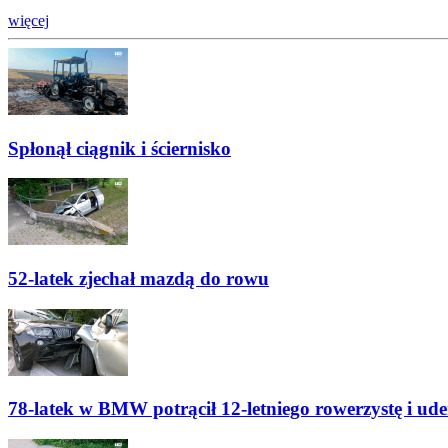
więcej
Spłonął ciągnik i ściernisko
52-latek zjechał mazdą do rowu
78-latek w BMW potrącił 12-letniego rowerzystę i ude