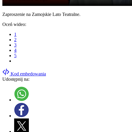
Zaproszenie na Zamojskie Lato Teatralne.
Oceń wideo:
1
2
3
4
5
Kod embedowania
Udostępnij na: