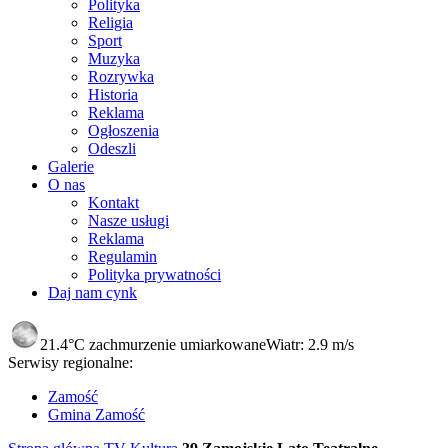
Polityka
Religia
Sport
Muzyka
Rozrywka
Historia
Reklama
Ogłoszenia
Odeszli
Galerie
O nas
Kontakt
Nasze usługi
Reklama
Regulamin
Polityka prywatności
Daj nam cynk
21.4°C
zachmurzenie umiarkowane
Wiatr:
2.9 m/s
Serwisy regionalne:
Zamość
Gmina Zamość