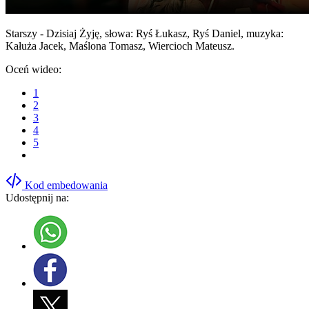
Starszy - Dzisiaj Żyję, słowa: Ryś Łukasz, Ryś Daniel, muzyka:
Kałuża Jacek, Maślona Tomasz, Wiercioch Mateusz.
Oceń wideo:
1
2
3
4
5
Kod embedowania
Udostępnij na: