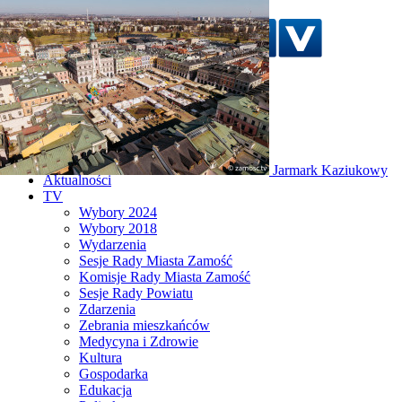
Szukaj w serwisie
Strona główna
Jarmark Kaziukowy
Aktualności
TV
Wybory 2024
Wybory 2018
Wydarzenia
Sesje Rady Miasta Zamość
Komisje Rady Miasta Zamość
Sesje Rady Powiatu
Zdarzenia
Zebrania mieszkańców
Medycyna i Zdrowie
Kultura
Gospodarka
Edukacja