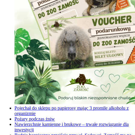
Pojechał do sklepu po papierosy mając 3 promile alkoholu z
organizmie
Pożary podczas żniw
Nawierzchnie kamienne i brukowe – trwałe rozwiązanie dla
inwestycji