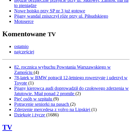
Będzie bezpieczne przejście przy ul. Sadowej. Zamość ma na
to pieniądze
Nowe boisko przy SP nr 3 już gotowe
Pijany wandal zniszczył róże przy ul. Piłsudskiego
Motoserce
Komentowane
TV
ostatnio
najczęściej
82. rocznica wybuchu Powstania Warszawskiego w
Zamościu
(
4
)
78-latek w BMW potrącił 12-letniego rowerzystę i uderzył w
Toyotę
(
1
)
Pijany kierowca audi doprowadził do czołowego zderzenia w
Jatutowie. Miał ponad 2 promile
(
2
)
Pięć osób w szpitalu
(
9
)
Potrącenie seniorki na pasach
(
2
)
Zderzenie mercedesa z volvo na Lipskiej
(
1
)
Dziękuję i życzę
(
1686
)
TV