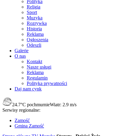
Polityka
Religia
Sport
Muzyka
Rozrywka
Historia
Reklama
Ogłoszenia
Odeszli
Galerie
O nas
Kontakt
Nasze usługi
Reklama
Regulamin
Polityka prywatności
Daj nam cynk
24.7°C
pochmurnie
Wiatr:
2.9 m/s
Serwisy regionalne:
Zamość
Gmina Zamość