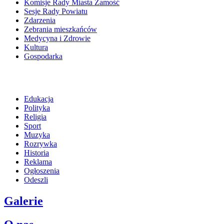
Komisje Rady Miasta Zamość
Sesje Rady Powiatu
Zdarzenia
Zebrania mieszkańców
Medycyna i Zdrowie
Kultura
Gospodarka
Edukacja
Polityka
Religia
Sport
Muzyka
Rozrywka
Historia
Reklama
Ogłoszenia
Odeszli
Galerie