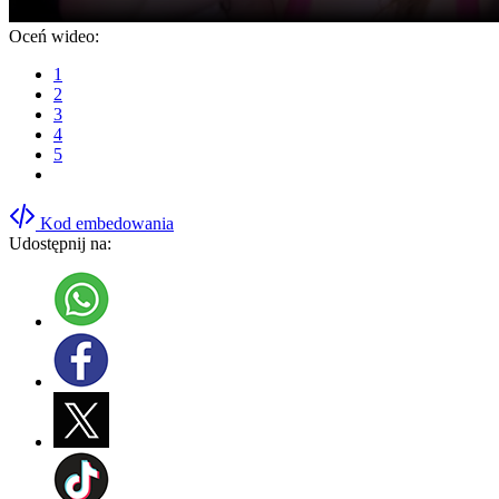
Oceń wideo:
1
2
3
4
5
Kod embedowania
Udostępnij na: