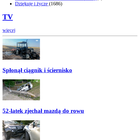
Dziękuję i życzę
(
1686
)
TV
więcej
Spłonął ciągnik i ściernisko
52-latek zjechał mazdą do rowu