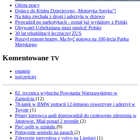
Oferta pracy
Dołącz do Klubu Dziecięcego „Motoryka Smyka”!
Na łuku zjechała z drogi i uderzyła w drzewo
Prowadził po narkotykach - został już wydalony z Polski
Obywatel Uzbekistanu musi opuścić Polskę
30 lat rehabilitacji leczniczej ZUS
Ruszył remont bramy. Ma być gotowa na 100-lecia Parku
Miejskiego
Komentowane
TV
ostatnio
najczęściej
82. rocznica wybuchu Powstania Warszawskiego w
Zamościu
(
12
)
78-latek w BMW potrącił 12-letniego rowerzystę i uderzył w
Toyotę
(
1
)
Pijany kierowca audi doprowadził do czołowego zderzenia w
Jatutowie. Miał ponad 2 promile
(
2
)
Pięć osób w szpitalu
(
9
)
Potrącenie seniorki na pasach
(
2
)
Zderzenie mercedesa z volvo na Lipskiej
(
1
)