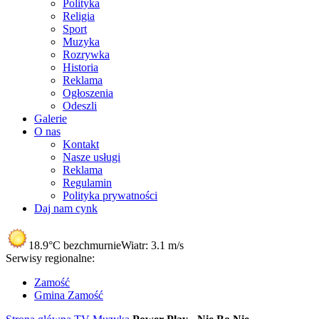
Polityka
Religia
Sport
Muzyka
Rozrywka
Historia
Reklama
Ogłoszenia
Odeszli
Galerie
O nas
Kontakt
Nasze usługi
Reklama
Regulamin
Polityka prywatności
Daj nam cynk
18.9°C
bezchmurnie
Wiatr:
3.1 m/s
Serwisy regionalne:
Zamość
Gmina Zamość