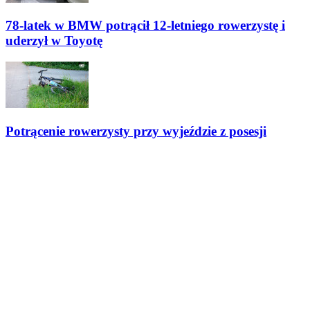
78-latek w BMW potrącił 12-letniego rowerzystę i
uderzył w Toyotę
Potrącenie rowerzysty przy wyjeździe z posesji