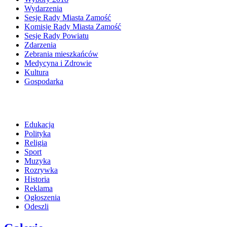
Wydarzenia
Sesje Rady Miasta Zamość
Komisje Rady Miasta Zamość
Sesje Rady Powiatu
Zdarzenia
Zebrania mieszkańców
Medycyna i Zdrowie
Kultura
Gospodarka
Edukacja
Polityka
Religia
Sport
Muzyka
Rozrywka
Historia
Reklama
Ogłoszenia
Odeszli