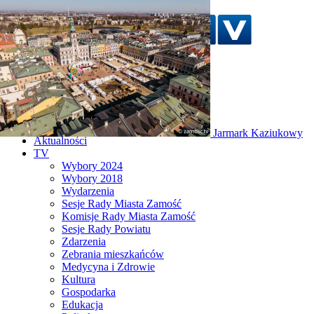
Szukaj w serwisie
Strona główna
Jarmark Kaziukowy
Aktualności
TV
Wybory 2024
Wybory 2018
Wydarzenia
Sesje Rady Miasta Zamość
Komisje Rady Miasta Zamość
Sesje Rady Powiatu
Zdarzenia
Zebrania mieszkańców
Medycyna i Zdrowie
Kultura
Gospodarka
Edukacja