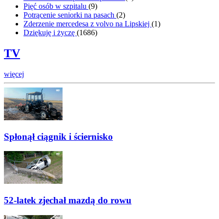
Pięć osób w szpitalu
(
9
)
Potrącenie seniorki na pasach
(
2
)
Zderzenie mercedesa z volvo na Lipskiej
(
1
)
Dziękuję i życzę
(
1686
)
TV
więcej
Spłonął ciągnik i ściernisko
52-latek zjechał mazdą do rowu