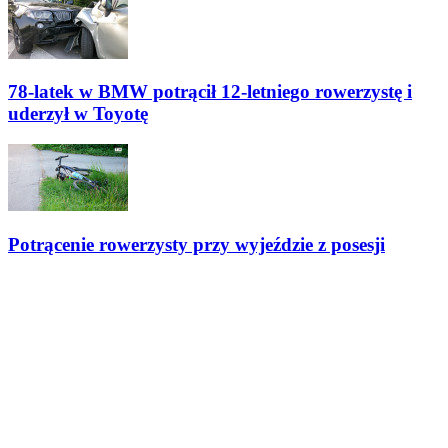
78-latek w BMW potrącił 12-letniego rowerzystę i
uderzył w Toyotę
Potrącenie rowerzysty przy wyjeździe z posesji