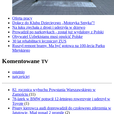
Oferta pracy
Dołącz do Klubu Dziecięcego „Motoryka Smyka”!
Na łuku zjechała z drogi i uderzyła w drzewo
Prowadził po narkotykach - został już wydalony z Polski
Obywatel Uzbekistanu musi opuścić Polskę
30 lat rehabilitacji leczniczej ZUS
Ruszył remont bramy. Ma być gotowa na 100-lecia Parku
Miejskiego
Komentowane
TV
ostatnio
najczęściej
82. rocznica wybuchu Powstania Warszawskiego w
Zamościu
(
11
)
78-latek w BMW potrącił 12-letniego rowerzystę i uderzył w
Toyotę
(
1
)
Pijany kierowca audi doprowadził do czołowego zderzenia w
Jatutowie. Miał ponad 2 promile
(
2
)