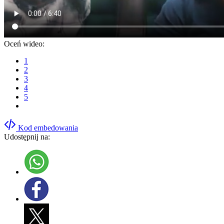
Oceń wideo:
1
2
3
4
5
Kod embedowania
Udostępnij na: