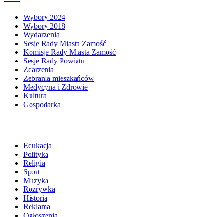
Wybory 2024
Wybory 2018
Wydarzenia
Sesje Rady Miasta Zamość
Komisje Rady Miasta Zamość
Sesje Rady Powiatu
Zdarzenia
Zebrania mieszkańców
Medycyna i Zdrowie
Kultura
Gospodarka
Edukacja
Polityka
Religia
Sport
Muzyka
Rozrywka
Historia
Reklama
Ogłoszenia