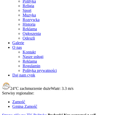
Polityka
Religia
Sport
Muzyka
Rozrywka
Historia
Reklama
Ogłoszenia
Odeszli
Galerie
O nas
Kontakt
Nasze usługi
Reklama
Regulamin
Polityka prywatności
Daj nam cynk
24°C
zachmurzenie duże
Wiatr:
3.3 m/s
Serwisy regionalne:
Zamość
Gmina Zamość