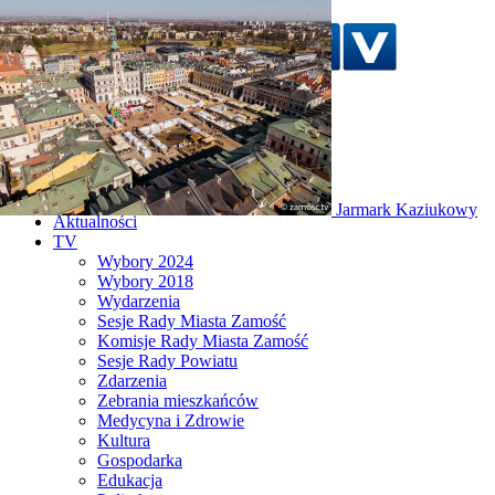
Szukaj w serwisie
Strona główna
Jarmark Kaziukowy
Aktualności
TV
Wybory 2024
Wybory 2018
Wydarzenia
Sesje Rady Miasta Zamość
Komisje Rady Miasta Zamość
Sesje Rady Powiatu
Zdarzenia
Zebrania mieszkańców
Medycyna i Zdrowie
Kultura
Gospodarka
Edukacja