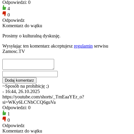
Odpowiedzi: 0
4
0
Odpowiedz
Komentarz do wątku
Prosimy o kulturalną dyskusję.
Wysyłając ten komentarz akceptujesz
regulamin
serwisu
Zamosc.TV
~Sposób na prohibicję ;)
- 16:44, 26.10.2025
https://youtube.com/shorts/_TmEaaYEr_o?
si=WKy6LCNbCCQ6guVa
Odpowiedzi: 0
1
0
Odpowiedz
Komentarz do wątku