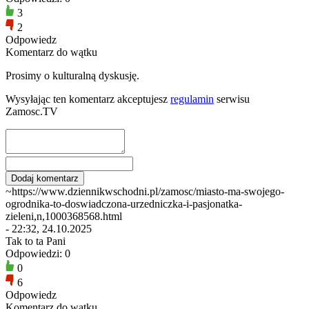
3
2
Odpowiedz
Komentarz do wątku
Prosimy o kulturalną dyskusję.
Wysyłając ten komentarz akceptujesz
regulamin
serwisu
Zamosc.TV
~https://www.dziennikwschodni.pl/zamosc/miasto-ma-swojego-
ogrodnika-to-doswiadczona-urzedniczka-i-pasjonatka-
zieleni,n,1000368568.html
- 22:32, 24.10.2025
Tak to ta Pani
Odpowiedzi: 0
0
6
Odpowiedz
Komentarz do wątku