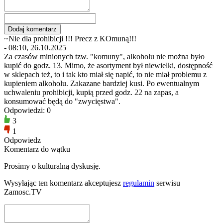
~Nie dla prohibicji !!! Precz z KOmuną!!!
- 08:10, 26.10.2025
Za czasów minionych tzw. "komuny", alkoholu nie można było
kupić do godz. 13. Mimo, że asortyment był niewielki, dostępność
w sklepach też, to i tak kto miał się napić, to nie miał problemu z
kupieniem alkoholu. Zakazane bardziej kusi. Po ewentualnym
uchwaleniu prohibicji, kupią przed godz. 22 na zapas, a
konsumować będą do "zwycięstwa".
Odpowiedzi: 0
3
1
Odpowiedz
Komentarz do wątku
Prosimy o kulturalną dyskusję.
Wysyłając ten komentarz akceptujesz
regulamin
serwisu
Zamosc.TV