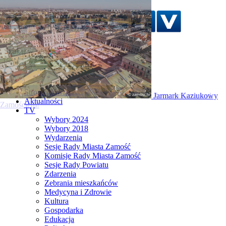
Szukaj w serwisie
Strona główna
Zorza polarna nad
Aktualności
Zamościem!
TV
Wybory 2024
Wybory 2018
Wydarzenia
Sesje Rady Miasta Zamość
Komisje Rady Miasta Zamość
Sesje Rady Powiatu
Zdarzenia
Zebrania mieszkańców
Medycyna i Zdrowie
Kultura
Gospodarka
Edukacja