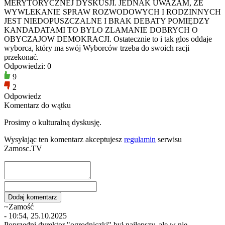
MERYTORYCZNEJ DYSKUSJI. JEDNAK UWAŻAM, ZE
WYWLEKANIE SPRAW ROZWODOWYCH I RODZINNYCH
JEST NIEDOPUSZCZALNE I BRAK DEBATY POMIĘDZY
KANDADATAMI TO BYLO ZLAMANIE DOBRYCH O
OBYCZAJOW DEMOKRACJI. Ostatecznie to i tak glos oddaje
wyborca, który ma swój Wyborców trzeba do swoich racji
przekonać.
Odpowiedzi: 0
9
2
Odpowiedz
Komentarz do wątku
Prosimy o kulturalną dyskusję.
Wysyłając ten komentarz akceptujesz
regulamin
serwisu
Zamosc.TV
~Zamość
- 10:54, 25.10.2025
Poprzedni dyrektor "ogrodniczki" był najlepszy, ale w nie