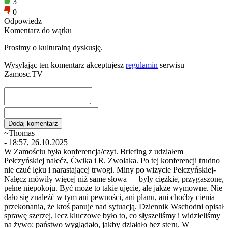
3
0
Odpowiedz
Komentarz do wątku
Prosimy o kulturalną dyskusję.
Wysyłając ten komentarz akceptujesz
regulamin
serwisu
Zamosc.TV
~Thomas
- 18:57, 26.10.2025
W Zamościu była konferencja/czyt. Briefing z udziałem
Pełczyńskiej nałećz, Ćwika i R. Zwolaka. Po tej konferencji trudno
nie czuć lęku i narastającej trwogi. Miny po wizycie Pełczyńskiej-
Nałęcz mówiły więcej niż same słowa — były ciężkie, przygaszone,
pełne niepokoju. Być może to takie ujęcie, ale jakże wymowne. Nie
dało się znaleźć w tym ani pewności, ani planu, ani choćby cienia
przekonania, że ktoś panuje nad sytuacją. Dziennik Wschodni opisał
sprawę szerzej, lecz kluczowe było to, co słyszeliśmy i widzieliśmy
na żywo: państwo wyglądało, jakby działało bez steru. W