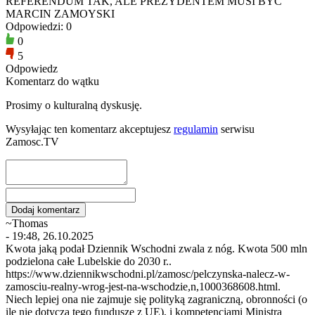
REFERENDUM TAK, ALE PREZYDENTEM MUSI BYĆ
MARCIN ZAMOYSKI
Odpowiedzi: 0
0
5
Odpowiedz
Komentarz do wątku
Prosimy o kulturalną dyskusję.
Wysyłając ten komentarz akceptujesz
regulamin
serwisu
Zamosc.TV
~Thomas
- 19:48, 26.10.2025
Kwota jaką podał Dziennik Wschodni zwala z nóg. Kwota 500 mln
podzielona całe Lubelskie do 2030 r..
https://www.dziennikwschodni.pl/zamosc/pelczynska-nalecz-w-
zamosciu-realny-wrog-jest-na-wschodzie,n,1000368608.html.
Niech lepiej ona nie zajmuje się polityką zagraniczną, obronności (o
ile nie dotyczą tego fundusze z UE), i kompetencjami Ministra