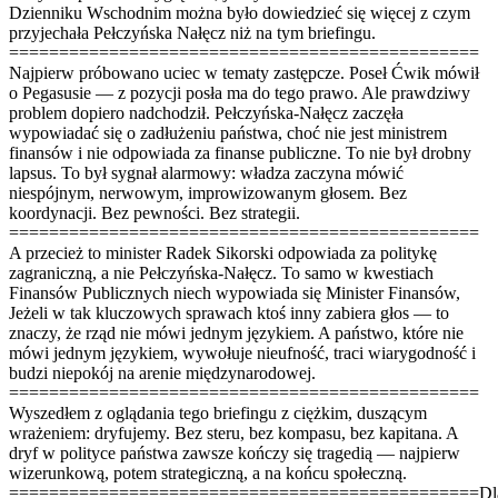
Dzienniku Wschodnim można było dowiedzieć się więcej z czym
przyjechała Pełczyńska Nałęcz niż na tym briefingu.
===============================================
Najpierw próbowano uciec w tematy zastępcze. Poseł Ćwik mówił
o Pegasusie — z pozycji posła ma do tego prawo. Ale prawdziwy
problem dopiero nadchodził. Pełczyńska-Nałęcz zaczęła
wypowiadać się o zadłużeniu państwa, choć nie jest ministrem
finansów i nie odpowiada za finanse publiczne. To nie był drobny
lapsus. To był sygnał alarmowy: władza zaczyna mówić
niespójnym, nerwowym, improwizowanym głosem. Bez
koordynacji. Bez pewności. Bez strategii.
===============================================
A przecież to minister Radek Sikorski odpowiada za politykę
zagraniczną, a nie Pełczyńska-Nałęcz. To samo w kwestiach
Finansów Publicznych niech wypowiada się Minister Finansów,
Jeżeli w tak kluczowych sprawach ktoś inny zabiera głos — to
znaczy, że rząd nie mówi jednym językiem. A państwo, które nie
mówi jednym językiem, wywołuje nieufność, traci wiarygodność i
budzi niepokój na arenie międzynarodowej.
===============================================
Wyszedłem z oglądania tego briefingu z ciężkim, duszącym
wrażeniem: dryfujemy. Bez steru, bez kompasu, bez kapitana. A
dryf w polityce państwa zawsze kończy się tragedią — najpierw
wizerunkową, potem strategiczną, a na końcu społeczną.
===============================================Dla