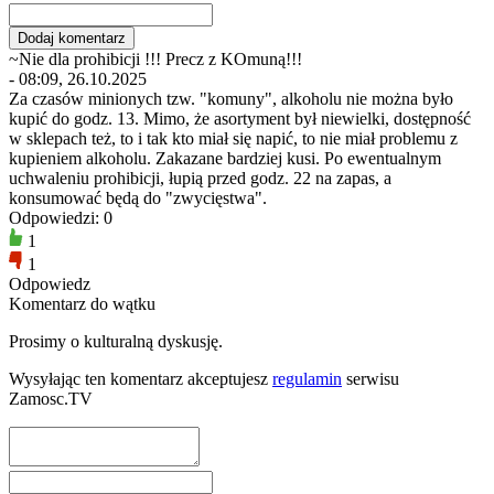
~Nie dla prohibicji !!! Precz z KOmuną!!!
- 08:09, 26.10.2025
Za czasów minionych tzw. "komuny", alkoholu nie można było
kupić do godz. 13. Mimo, że asortyment był niewielki, dostępność
w sklepach też, to i tak kto miał się napić, to nie miał problemu z
kupieniem alkoholu. Zakazane bardziej kusi. Po ewentualnym
uchwaleniu prohibicji, łupią przed godz. 22 na zapas, a
konsumować będą do "zwycięstwa".
Odpowiedzi: 0
1
1
Odpowiedz
Komentarz do wątku
Prosimy o kulturalną dyskusję.
Wysyłając ten komentarz akceptujesz
regulamin
serwisu
Zamosc.TV