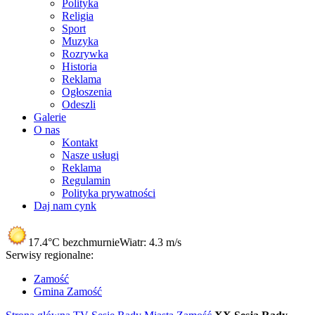
Polityka
Religia
Sport
Muzyka
Rozrywka
Historia
Reklama
Ogłoszenia
Odeszli
Galerie
O nas
Kontakt
Nasze usługi
Reklama
Regulamin
Polityka prywatności
Daj nam cynk
17.4°C
bezchmurnie
Wiatr:
4.3 m/s
Serwisy regionalne:
Zamość
Gmina Zamość