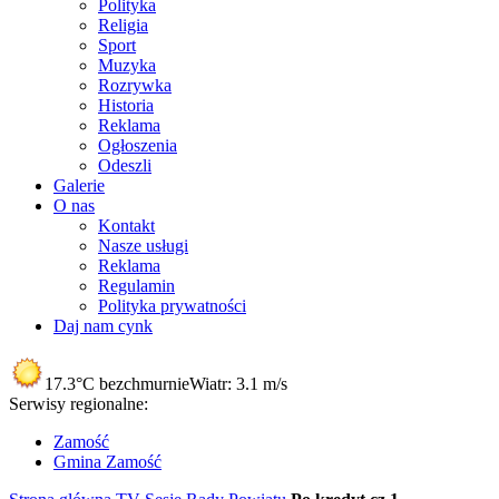
Polityka
Religia
Sport
Muzyka
Rozrywka
Historia
Reklama
Ogłoszenia
Odeszli
Galerie
O nas
Kontakt
Nasze usługi
Reklama
Regulamin
Polityka prywatności
Daj nam cynk
17.3°C
bezchmurnie
Wiatr:
3.1 m/s
Serwisy regionalne:
Zamość
Gmina Zamość