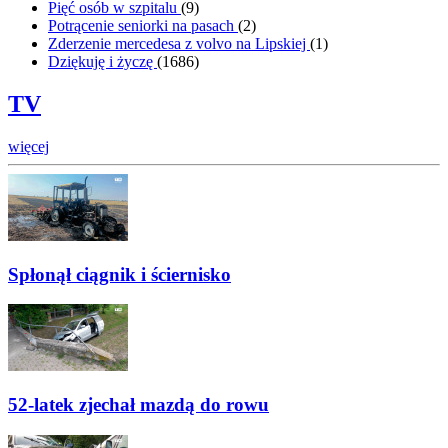
Pięć osób w szpitalu
(
9
)
Potrącenie seniorki na pasach
(
2
)
Zderzenie mercedesa z volvo na Lipskiej
(
1
)
Dziękuję i życzę
(
1686
)
TV
więcej
Spłonął ciągnik i ściernisko
52-latek zjechał mazdą do rowu