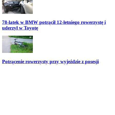
78-latek w BMW potrącił 12-letniego rowerzystę i
uderzył w Toyotę
Potrącenie rowerzysty przy wyjeździe z posesji