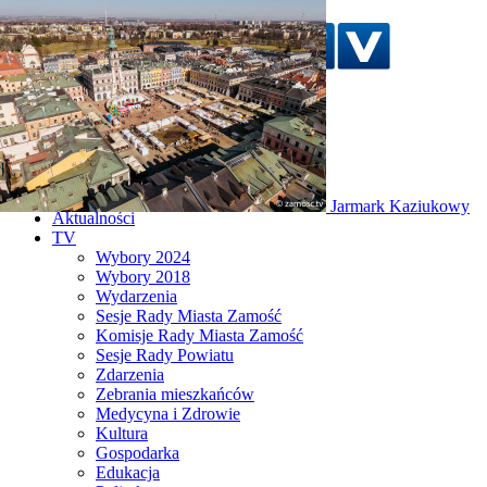
Szukaj w serwisie
Strona główna
Jarmark Kaziukowy
Aktualności
TV
Wybory 2024
Wybory 2018
Wydarzenia
Sesje Rady Miasta Zamość
Komisje Rady Miasta Zamość
Sesje Rady Powiatu
Zdarzenia
Zebrania mieszkańców
Medycyna i Zdrowie
Kultura
Gospodarka
Edukacja