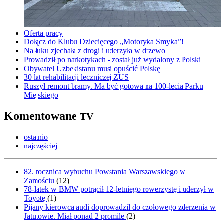
Oferta pracy
Dołącz do Klubu Dziecięcego „Motoryka Smyka”!
Na łuku zjechała z drogi i uderzyła w drzewo
Prowadził po narkotykach - został już wydalony z Polski
Obywatel Uzbekistanu musi opuścić Polskę
30 lat rehabilitacji leczniczej ZUS
Ruszył remont bramy. Ma być gotowa na 100-lecia Parku
Miejskiego
Komentowane
TV
ostatnio
najczęściej
82. rocznica wybuchu Powstania Warszawskiego w
Zamościu
(
12
)
78-latek w BMW potrącił 12-letniego rowerzystę i uderzył w
Toyotę
(
1
)
Pijany kierowca audi doprowadził do czołowego zderzenia w
Jatutowie. Miał ponad 2 promile
(
2
)