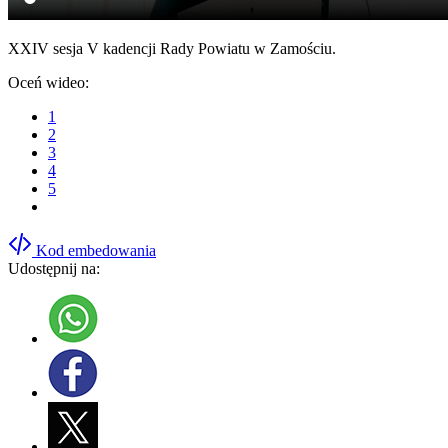
XXIV sesja V kadencji Rady Powiatu w Zamościu.
Oceń wideo:
1
2
3
4
5
Kod embedowania
Udostępnij na: