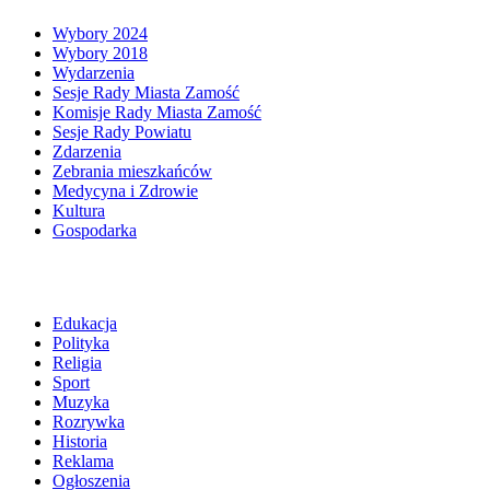
Wybory 2024
Wybory 2018
Wydarzenia
Sesje Rady Miasta Zamość
Komisje Rady Miasta Zamość
Sesje Rady Powiatu
Zdarzenia
Zebrania mieszkańców
Medycyna i Zdrowie
Kultura
Gospodarka
Edukacja
Polityka
Religia
Sport
Muzyka
Rozrywka
Historia
Reklama
Ogłoszenia