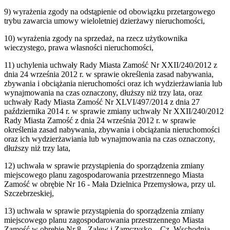
9) wyrażenia zgody na odstąpienie od obowiązku przetargowego
trybu zawarcia umowy wieloletniej dzierżawy nieruchomości,
10) wyrażenia zgody na sprzedaż, na rzecz użytkownika
wieczystego, prawa własności nieruchomości,
11) uchylenia uchwały Rady Miasta Zamość Nr XXII/240/2012 z
dnia 24 września 2012 r. w sprawie określenia zasad nabywania,
zbywania i obciążania nieruchomości oraz ich wydzierżawiania lub
wynajmowania na czas oznaczony, dłuższy niż trzy lata, oraz
uchwały Rady Miasta Zamość Nr XLVI/497/2014 z dnia 27
października 2014 r. w sprawie zmiany uchwały Nr XXII/240/2012
Rady Miasta Zamość z dnia 24 września 2012 r. w sprawie
określenia zasad nabywania, zbywania i obciążania nieruchomości
oraz ich wydzierżawiania lub wynajmowania na czas oznaczony,
dłuższy niż trzy lata,
12) uchwała w sprawie przystąpienia do sporządzenia zmiany
miejscowego planu zagospodarowania przestrzennego Miasta
Zamość w obrębie Nr 16 - Mała Dzielnica Przemysłowa, przy ul.
Szczebrzeskiej,
13) uchwała w sprawie przystąpienia do sporządzenia zmiany
miejscowego planu zagospodarowania przestrzennego Miasta
Zamość w obrębie Nr 8 - Zalew i Zamczysko – Cz. Wschodnia,