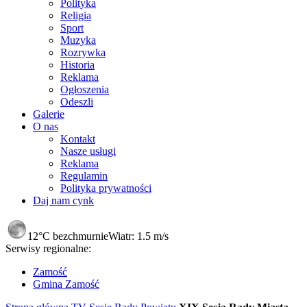
Polityka
Religia
Sport
Muzyka
Rozrywka
Historia
Reklama
Ogłoszenia
Odeszli
Galerie
O nas
Kontakt
Nasze usługi
Reklama
Regulamin
Polityka prywatności
Daj nam cynk
12°C
bezchmurnie
Wiatr:
1.5 m/s
Serwisy regionalne:
Zamość
Gmina Zamość