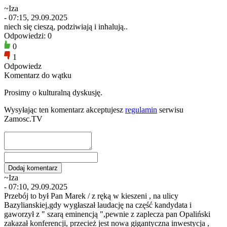
~Iza
- 07:15, 29.09.2025
niech się cieszą, podziwiają i inhalują..
Odpowiedzi: 0
0
1
Odpowiedz
Komentarz do wątku
Prosimy o kulturalną dyskusję.
Wysyłając ten komentarz akceptujesz
regulamin
serwisu
Zamosc.TV
~Iza
- 07:10, 29.09.2025
Przebój to był Pan Marek / z ręką w kieszeni , na ulicy
Bazylianskiej,gdy wygłaszał laudację na część kandydata i
gaworzył z " szarą eminencją ",pewnie z zaplecza pan Opaliński
zakazał konferencji, przecież jest nowa gigantyczna inwestycja ,