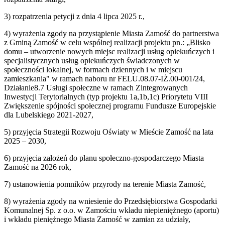
3) rozpatrzenia petycji z dnia 4 lipca 2025 r.,
4) wyrażenia zgody na przystąpienie Miasta Zamość do partnerstwa
z Gminą Zamość w celu wspólnej realizacji projektu pn.: „Blisko
domu – utworzenie nowych miejsc realizacji usług opiekuńczych i
specjalistycznych usług opiekuńczych świadczonych w
społeczności lokalnej, w formach dziennych i w miejscu
zamieszkania" w ramach naboru nr FELU.08.07-IŻ.00-001/24,
Działanie8.7 Usługi społeczne w ramach Zintegrowanych
Inwestycji Terytorialnych (typ projektu 1a,1b,1c) Priorytetu VIII
Zwiększenie spójności społecznej programu Fundusze Europejskie
dla Lubelskiego 2021-2027,
5) przyjęcia Strategii Rozwoju Oświaty w Mieście Zamość na lata
2025 – 2030,
6) przyjęcia założeń do planu społeczno-gospodarczego Miasta
Zamość na 2026 rok,
7) ustanowienia pomników przyrody na terenie Miasta Zamość,
8) wyrażenia zgody na wniesienie do Przedsiębiorstwa Gospodarki
Komunalnej Sp. z o.o. w Zamościu wkładu niepieniężnego (aportu)
i wkładu pieniężnego Miasta Zamość w zamian za udziały,