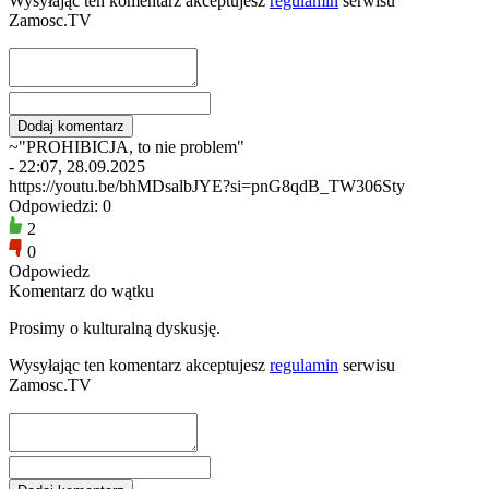
Wysyłając ten komentarz akceptujesz
regulamin
serwisu
Zamosc.TV
~"PROHIBICJA, to nie problem"
- 22:07, 28.09.2025
https://youtu.be/bhMDsalbJYE?si=pnG8qdB_TW306Sty
Odpowiedzi: 0
2
0
Odpowiedz
Komentarz do wątku
Prosimy o kulturalną dyskusję.
Wysyłając ten komentarz akceptujesz
regulamin
serwisu
Zamosc.TV