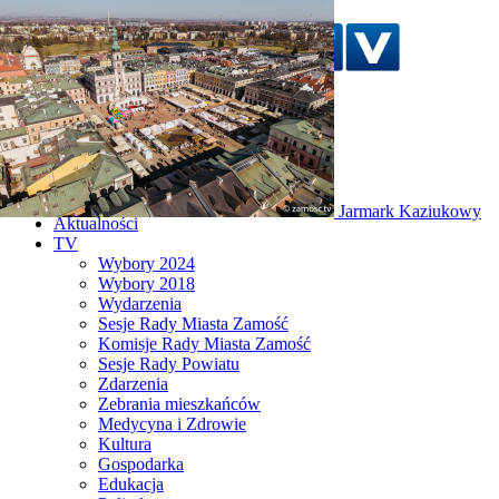
Szukaj w serwisie
Strona główna
Zorza polarna nad
Aktualności
Zamościem!
TV
Wybory 2024
Wybory 2018
Wydarzenia
Sesje Rady Miasta Zamość
Komisje Rady Miasta Zamość
Sesje Rady Powiatu
Zdarzenia
Zebrania mieszkańców
Medycyna i Zdrowie
Kultura
Gospodarka
Edukacja