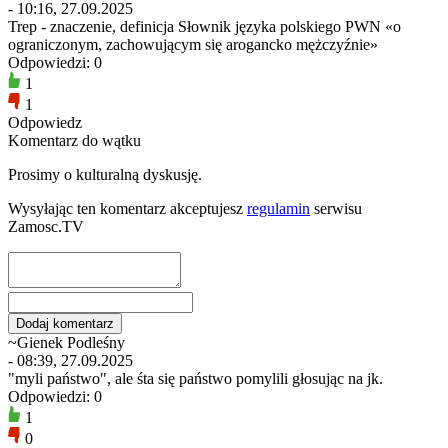
- 10:16, 27.09.2025
Trep - znaczenie, definicja Słownik języka polskiego PWN «o
ograniczonym, zachowującym się arogancko mężczyźnie»
Odpowiedzi: 0
1
1
Odpowiedz
Komentarz do wątku
Prosimy o kulturalną dyskusję.
Wysyłając ten komentarz akceptujesz
regulamin
serwisu
Zamosc.TV
~Gienek Podleśny
- 08:39, 27.09.2025
"myli państwo", ale śta się państwo pomylili głosując na jk.
Odpowiedzi: 0
1
0