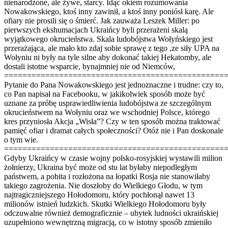
nienarodzone, ale żywe, starcy. Idąc okiem rozumowania
Nowakowskiego, ktoś inny zawinił, a ktoś inny poniósł karę. Ale
ofiary nie prosili się o śmierć. Jak zauważa Leszek Miller: po
pierwszych ekshumacjach Ukraińcy byli przerażeni skalą
wyjątkowego okrucieństwa. Skala ludobójstwa Wołyńskiego jest
przerażająca, ale mało kto zdaj sobie sprawę z tego ,ze siły UPA na
Wołyniu ni były na tyle silne aby dokonać takiej Hekatomby, ale
dostali istotne wsparcie, bynajmniej nie od Niemców,
================================================
Pytanie do Pana Nowakowskiego jest jednoznaczne i trudne: czy to,
co Pan napisał na Facebooku, w jakikolwiek sposób może być
uznane za próbę usprawiedliwienia ludobójstwa ze szczególnym
okrucieństwem na Wołyniu oraz we wschodniej Polsce, którego
kres przyniosła Akcja „Wisła”? Czy w ten sposób można traktować
pamięć ofiar i dramat całych społeczności? Otóż nie i Pan doskonale
o tym wie.
================================================
Gdyby Ukraińcy w czasie wojny polsko-rosyjskiej wystawili milion
żołnierzy, Ukraina być może od stu lat byłaby niepodległym
państwem, a pobita i rozłożona na łopatki Rosja nie stanowiłaby
takiego zagrożenia. Nie doszłoby do Wielkiego Głodu, w tym
najtragiczniejszego Hołodomoru, który pochłonął nawet 13
milionów istnień ludzkich. Skutki Wielkiego Hołodomoru były
odczuwalne również demograficznie – ubytek ludności ukraińskiej
uzupełniono wewnętrzną migracją, co w istotny sposób zmieniło