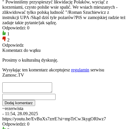
" Powinniśmy przyspieszyć likwidację Polaków, wyciąć z
korzeniami, czysto polslie wsie spalić. We wsiach mieszanych -
zlikwidować tylko polską ludność "/Roman Szuchiewicz z
instrukcji UPA /Skąd dziś tyle pożarów?PiS w zamojskiej radzie też
zadaje takie pytanie/jak sądzę.
Odpowiedzi: 0
1
2
Odpowiedz
Komentarz do wątku
Prosimy o kulturalną dyskusję.
Wysyłając ten komentarz akceptujesz
regulamin
serwisu
Zamosc.TV
~rezerwista
- 11:54, 28.09.2025
https://youtu.be/EvBuXs7zrrE?si=mpTrCw3kygORlwz7
Odpowiedzi: 0