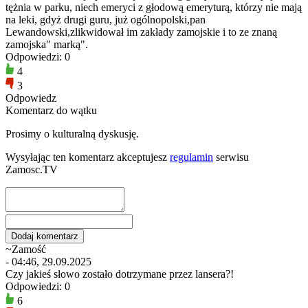
tężnia w parku, niech emeryci z głodową emeryturą, którzy nie mają
na leki, gdyż drugi guru, już ogólnopolski,pan
Lewandowski,zlikwidował im zakłady zamojskie i to ze znaną
zamojska" marką".
Odpowiedzi: 0
4
3
Odpowiedz
Komentarz do wątku
Prosimy o kulturalną dyskusję.
Wysyłając ten komentarz akceptujesz
regulamin
serwisu
Zamosc.TV
~Zamość
- 04:46, 29.09.2025
Czy jakieś słowo zostało dotrzymane przez lansera?!
Odpowiedzi: 0
6