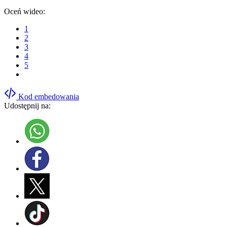
Oceń wideo:
1
2
3
4
5
Kod embedowania
Udostępnij na: