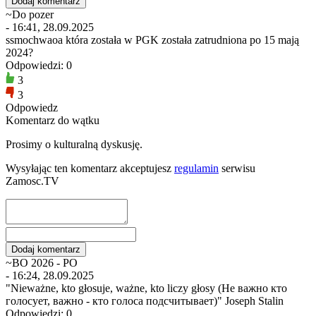
~Do pozer
- 16:41, 28.09.2025
ssmochwaoa która została w PGK została zatrudniona po 15 mają
2024?
Odpowiedzi: 0
3
3
Odpowiedz
Komentarz do wątku
Prosimy o kulturalną dyskusję.
Wysyłając ten komentarz akceptujesz
regulamin
serwisu
Zamosc.TV
~BO 2026 - PO
- 16:24, 28.09.2025
"Nieważne, kto głosuje, ważne, kto liczy głosy (Не важно кто
голосует, важно - кто голоса подсчитывает)" Joseph Stalin
Odpowiedzi: 0