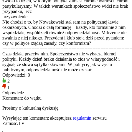
zwłoki to dzień, w którym polityka zamiast chronić wartości, chroni
partykularyzmy. W takich warunkach społeczeństwo widzi nie brak
przypadku, lecz
przyzwolenie.====================================
Nie chodzi o to, by Nowakowski stał sam na politycznej ławie
oskarżonych. Chodzi o całą formację – każdy, kto formalnie z nim
współdziała, współdzieli również odpowiedzialność. Milczenie nie
zwalnia z niej nikogo. Prezydent i klub stoją dziś przed pytaniem:
czy w polityce rządzą zasady, czy konformizm?
================================================
Czas działa przeciw nim. Społeczeństwo nie wybacza biernej
polityki. Każdy dzień braku działania to cios w wiarygodność i
sygnał, że słowa są tylko słowami. W polityce, jak w życiu
publicznym, odpowiedzialność nie może czekać.
Odpowiedzi: 0
2
1
Odpowiedz
Komentarz do wątku
Prosimy o kulturalną dyskusję.
Wysyłając ten komentarz akceptujesz
regulamin
serwisu
Zamosc.TV