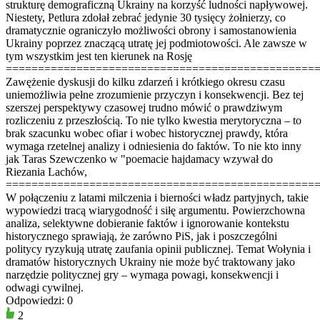
strukturę demograficzną Ukrainy na korzyść ludności napływowej.
Niestety, Petlura zdołał zebrać jedynie 30 tysięcy żołnierzy, co
dramatycznie ograniczyło możliwości obrony i samostanowienia
Ukrainy poprzez znaczącą utratę jej podmiotowości. Ale zawsze w
tym wszystkim jest ten kierunek na Rosję
================================================
Zawężenie dyskusji do kilku zdarzeń i krótkiego okresu czasu
uniemożliwia pełne zrozumienie przyczyn i konsekwencji. Bez tej
szerszej perspektywy czasowej trudno mówić o prawdziwym
rozliczeniu z przeszłością. To nie tylko kwestia merytoryczna – to
brak szacunku wobec ofiar i wobec historycznej prawdy, która
wymaga rzetelnej analizy i odniesienia do faktów. To nie kto inny
jak Taras Szewczenko w "poemacie hajdamacy wzywał do
Riezania Lachów,
================================================
W połączeniu z latami milczenia i bierności władz partyjnych, takie
wypowiedzi tracą wiarygodność i siłę argumentu. Powierzchowna
analiza, selektywne dobieranie faktów i ignorowanie kontekstu
historycznego sprawiają, że zarówno PiS, jak i poszczególni
politycy ryzykują utratę zaufania opinii publicznej. Temat Wołynia i
dramatów historycznych Ukrainy nie może być traktowany jako
narzędzie politycznej gry – wymaga powagi, konsekwencji i
odwagi cywilnej.
Odpowiedzi: 0
2