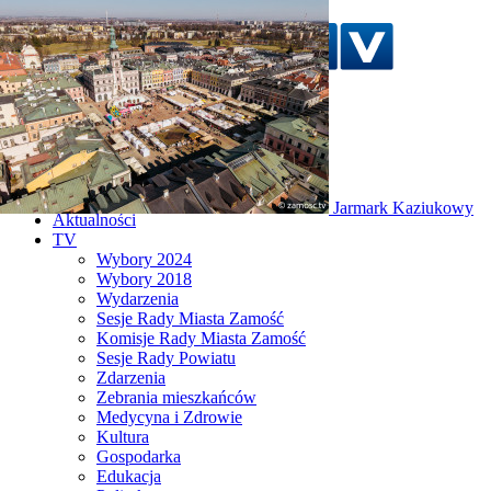
Szukaj w serwisie
Strona główna
Jarmark Kaziukowy
Aktualności
TV
Wybory 2024
Wybory 2018
Wydarzenia
Sesje Rady Miasta Zamość
Komisje Rady Miasta Zamość
Sesje Rady Powiatu
Zdarzenia
Zebrania mieszkańców
Medycyna i Zdrowie
Kultura
Gospodarka
Edukacja