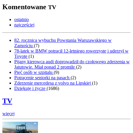
Komentowane
TV
ostatnio
najczęściej
82. rocznica wybuchu Powstania Warszawskiego w
Zamościu
(
7
)
78-latek w BMW potrącił 12-letniego rowerzystę i uderzył w
Toyotę
(
1
)
Pijany kierowca audi doprowadził do czołowego zderzenia w
Jatutowie. Miał ponad 2 promile
(
2
)
Pięć osób w szpitalu
(
9
)
Potrącenie seniorki na pasach
(
2
)
Zderzenie mercedesa z volvo na Lipskiej
(
1
)
Dziękuję i życzę
(
1686
)
TV
więcej