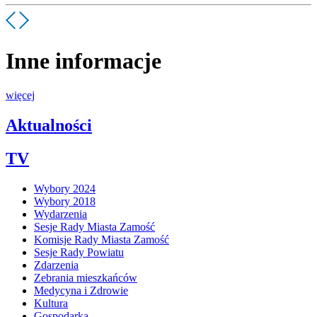
Inne informacje
więcej
Aktualności
TV
Wybory 2024
Wybory 2018
Wydarzenia
Sesje Rady Miasta Zamość
Komisje Rady Miasta Zamość
Sesje Rady Powiatu
Zdarzenia
Zebrania mieszkańców
Medycyna i Zdrowie
Kultura
Gospodarka