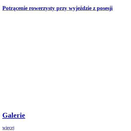
Potrącenie rowerzysty przy wyjeździe z posesji
Galerie
więcej