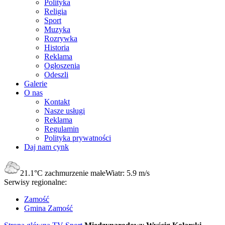
Polityka
Religia
Sport
Muzyka
Rozrywka
Historia
Reklama
Ogłoszenia
Odeszli
Galerie
O nas
Kontakt
Nasze usługi
Reklama
Regulamin
Polityka prywatności
Daj nam cynk
21.1°C
zachmurzenie małe
Wiatr:
5.9 m/s
Serwisy regionalne:
Zamość
Gmina Zamość