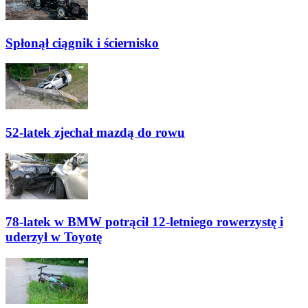
Spłonął ciągnik i ściernisko
52-latek zjechał mazdą do rowu
78-latek w BMW potrącił 12-letniego rowerzystę i
uderzył w Toyotę