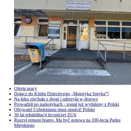
Oferta pracy
Dołącz do Klubu Dziecięcego „Motoryka Smyka”!
Na łuku zjechała z drogi i uderzyła w drzewo
Prowadził po narkotykach - został już wydalony z Polski
Obywatel Uzbekistanu musi opuścić Polskę
30 lat rehabilitacji leczniczej ZUS
Ruszył remont bramy. Ma być gotowa na 100-lecia Parku
Miejskiego