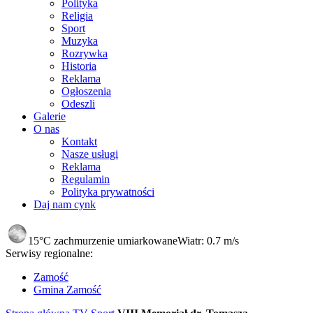
Polityka
Religia
Sport
Muzyka
Rozrywka
Historia
Reklama
Ogłoszenia
Odeszli
Galerie
O nas
Kontakt
Nasze usługi
Reklama
Regulamin
Polityka prywatności
Daj nam cynk
15°C
zachmurzenie umiarkowane
Wiatr:
0.7 m/s
Serwisy regionalne:
Zamość
Gmina Zamość