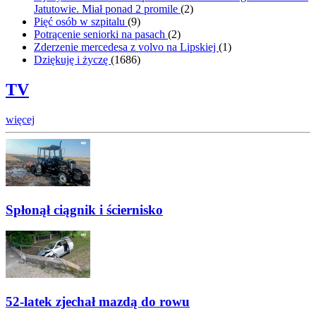
Jatutowie. Miał ponad 2 promile
(
2
)
Pięć osób w szpitalu
(
9
)
Potrącenie seniorki na pasach
(
2
)
Zderzenie mercedesa z volvo na Lipskiej
(
1
)
Dziękuję i życzę
(
1686
)
TV
więcej
Spłonął ciągnik i ściernisko
52-latek zjechał mazdą do rowu