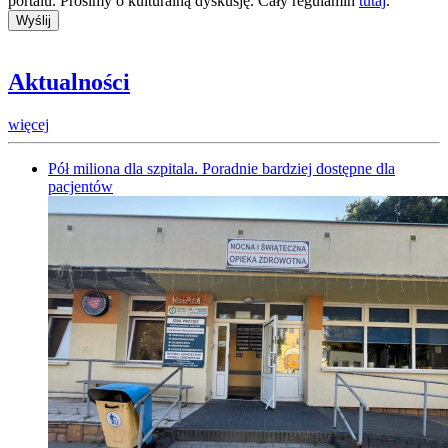
portalu. Prosimy o kulturalną dyskusję. Cały regulamin
tutaj
.
Aktualności
więcej
Pół miliona dla szpitala. Poradnie bardziej dostępne dla
pacjentów