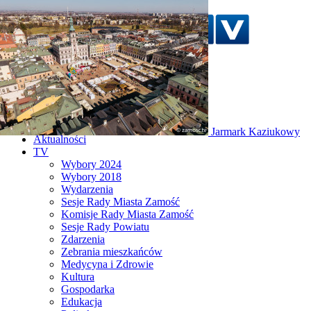
Szukaj w serwisie
Strona główna
Jarmark Kaziukowy
Aktualności
TV
Wybory 2024
Wybory 2018
Wydarzenia
Sesje Rady Miasta Zamość
Komisje Rady Miasta Zamość
Sesje Rady Powiatu
Zdarzenia
Zebrania mieszkańców
Medycyna i Zdrowie
Kultura
Gospodarka
Edukacja