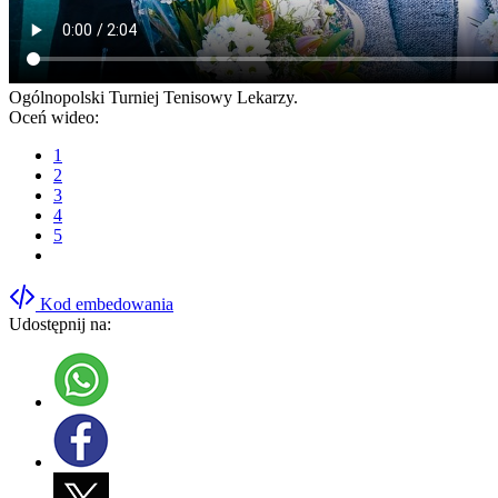
Ogólnopolski Turniej Tenisowy Lekarzy.
Oceń wideo:
1
2
3
4
5
Kod embedowania
Udostępnij na: