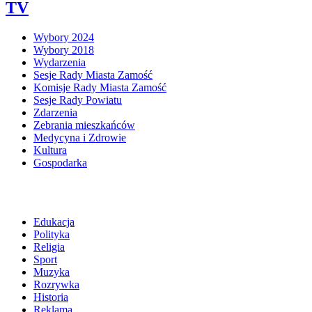
TV
Wybory 2024
Wybory 2018
Wydarzenia
Sesje Rady Miasta Zamość
Komisje Rady Miasta Zamość
Sesje Rady Powiatu
Zdarzenia
Zebrania mieszkańców
Medycyna i Zdrowie
Kultura
Gospodarka
Edukacja
Polityka
Religia
Sport
Muzyka
Rozrywka
Historia
Reklama