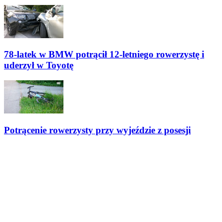
78-latek w BMW potrącił 12-letniego rowerzystę i
uderzył w Toyotę
Potrącenie rowerzysty przy wyjeździe z posesji