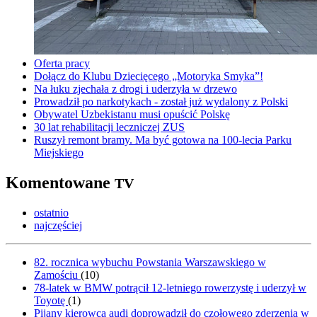
Oferta pracy
Dołącz do Klubu Dziecięcego „Motoryka Smyka”!
Na łuku zjechała z drogi i uderzyła w drzewo
Prowadził po narkotykach - został już wydalony z Polski
Obywatel Uzbekistanu musi opuścić Polskę
30 lat rehabilitacji leczniczej ZUS
Ruszył remont bramy. Ma być gotowa na 100-lecia Parku
Miejskiego
Komentowane
TV
ostatnio
najczęściej
82. rocznica wybuchu Powstania Warszawskiego w
Zamościu
(
10
)
78-latek w BMW potrącił 12-letniego rowerzystę i uderzył w
Toyotę
(
1
)
Pijany kierowca audi doprowadził do czołowego zderzenia w