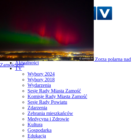
Szukaj w serwisie
Strona główna
Zorza polarna nad
Aktualności
Zamościem!
TV
Wybory 2024
Wybory 2018
Wydarzenia
Sesje Rady Miasta Zamość
Komisje Rady Miasta Zamość
Sesje Rady Powiatu
Zdarzenia
Zebrania mieszkańców
Medycyna i Zdrowie
Kultura
Gospodarka
Edukacja