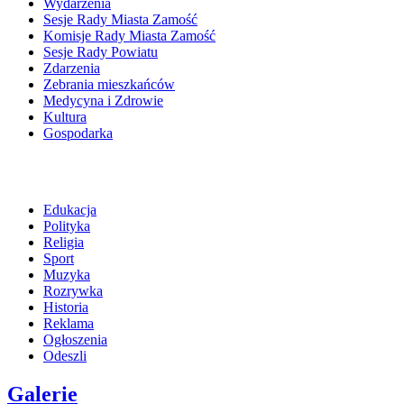
Wydarzenia
Sesje Rady Miasta Zamość
Komisje Rady Miasta Zamość
Sesje Rady Powiatu
Zdarzenia
Zebrania mieszkańców
Medycyna i Zdrowie
Kultura
Gospodarka
Edukacja
Polityka
Religia
Sport
Muzyka
Rozrywka
Historia
Reklama
Ogłoszenia
Odeszli
Galerie