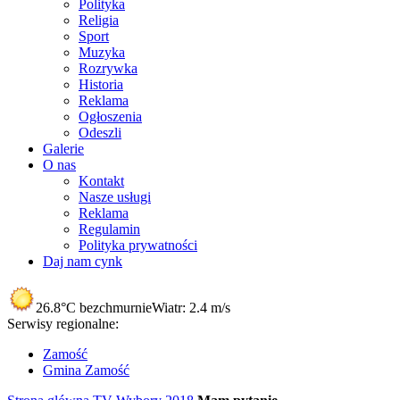
Polityka
Religia
Sport
Muzyka
Rozrywka
Historia
Reklama
Ogłoszenia
Odeszli
Galerie
O nas
Kontakt
Nasze usługi
Reklama
Regulamin
Polityka prywatności
Daj nam cynk
26.8°C
bezchmurnie
Wiatr:
2.4 m/s
Serwisy regionalne:
Zamość
Gmina Zamość