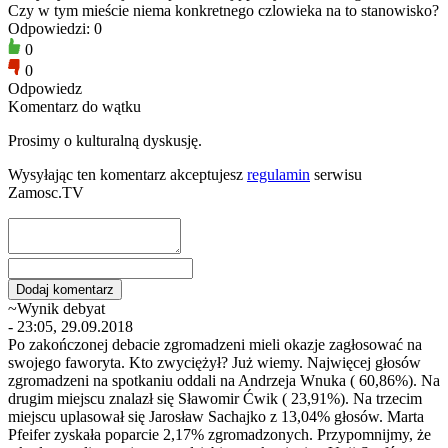
Czy w tym mieście niema konkretnego czlowieka na to stanowisko?
Odpowiedzi: 0
0
0
Odpowiedz
Komentarz do wątku
Prosimy o kulturalną dyskusję.
Wysyłając ten komentarz akceptujesz
regulamin
serwisu
Zamosc.TV
~Wynik debyat
- 23:05, 29.09.2018
Po zakończonej debacie zgromadzeni mieli okazje zagłosować na
swojego faworyta. Kto zwyciężył? Już wiemy. Najwięcej głosów
zgromadzeni na spotkaniu oddali na Andrzeja Wnuka ( 60,86%). Na
drugim miejscu znalazł się Sławomir Ćwik ( 23,91%). Na trzecim
miejscu uplasował się Jarosław Sachajko z 13,04% głosów. Marta
Pfeifer zyskała poparcie 2,17% zgromadzonych. Przypomnijmy, że