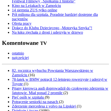
Festiwal Filmowy „Spotkania z historią”
Kino na Leżakach w Zamościu
14 sierpnia ZUS tylko online
Pół miliona dla szpitala. Poradnie bardziej dostępne dla
pacjentów
Oferta pracy
Dołącz do Klubu Dziecięcego „Motoryka Smyka”!
Na łuku zjechała z drogi i uderzyła w drzewo
Komentowane
TV
ostatnio
najczęściej
82. rocznica wybuchu Powstania Warszawskiego w
Zamościu
(
16
)
78-latek w BMW potrącił 12-letniego rowerzystę i uderzył w
Toyotę
(
1
)
Pijany kierowca audi doprowadził do czołowego zderzenia w
Jatutowie. Miał ponad 2 promile
(
2
)
Pięć osób w szpitalu
(
9
)
Potrącenie seniorki na pasach
(
2
)
Zderzenie mercedesa z volvo na Lipskiej
(
1
)
Dziękuję i życzę
(
1686
)