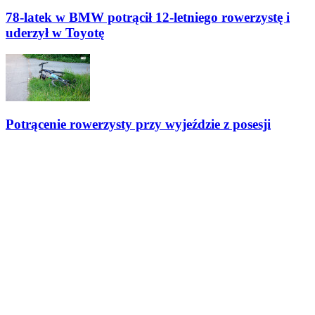
78-latek w BMW potrącił 12-letniego rowerzystę i
uderzył w Toyotę
Potrącenie rowerzysty przy wyjeździe z posesji