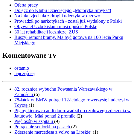
Oferta pracy
Dołącz do Klubu Dziecięcego „Motoryka Smyka”!
Na łuku zjechała z drogi i uderzyła w drzewo
Prowadził po narkotykach - został już wydalony z Polski
Obywatel Uzbekistanu musi opuścić Polskę
30 lat rehabilitacji leczniczej ZUS
Ruszył remont bramy. Ma być gotowa na 100-lecia Parku
Miejskiego
Komentowane
TV
ostatnio
najczęściej
82. rocznica wybuchu Powstania Warszawskiego w
Zamościu
(
6
)
78-latek w BMW potrącił 12-letniego rowerzystę i uderzył w
Toyotę
(
1
)
Pijany kierowca audi doprowadził do czołowego zderzenia w
Jatutowie. Miał ponad 2 promile
(
2
)
Pięć osób w szpitalu
(
9
)
Potrącenie seniorki na pasach
(
2
)
Zderzenie mercedesa z volvo na Lipskiej
(
1
)