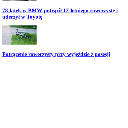
78-latek w BMW potrącił 12-letniego rowerzystę i
uderzył w Toyotę
Potrącenie rowerzysty przy wyjeździe z posesji