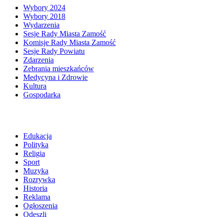
Wybory 2024
Wybory 2018
Wydarzenia
Sesje Rady Miasta Zamość
Komisje Rady Miasta Zamość
Sesje Rady Powiatu
Zdarzenia
Zebrania mieszkańców
Medycyna i Zdrowie
Kultura
Gospodarka
Edukacja
Polityka
Religia
Sport
Muzyka
Rozrywka
Historia
Reklama
Ogłoszenia
Odeszli