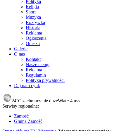
Polityka
Religia
Sport
Muzyka
Rozrywka
Historia
Reklama
Ogłoszenia
Odeszli
Galerie
O nas
Kontakt
Nasze usługi
Reklama
Regulamin
Polityka prywatności
Daj nam cynk
24°C
zachmurzenie duże
Wiatr:
4 m/s
Serwisy regionalne:
Zamość
Gmina Zamość