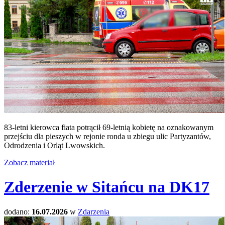
83-letni kierowca fiata potrącił 69-letnią kobietę na oznakowanym
przejściu dla pieszych w rejonie ronda u zbiegu ulic Partyzantów,
Odrodzenia i Orląt Lwowskich.
Zobacz materiał
Zderzenie w Sitańcu na DK17
dodano:
16.07.2026
w
Zdarzenia