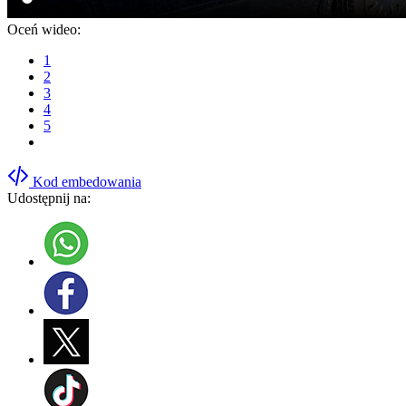
Oceń wideo:
1
2
3
4
5
Kod embedowania
Udostępnij na: