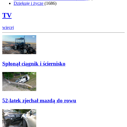
Dziękuję i życzę
(
1686
)
TV
więcej
Spłonął ciągnik i ściernisko
52-latek zjechał mazdą do rowu