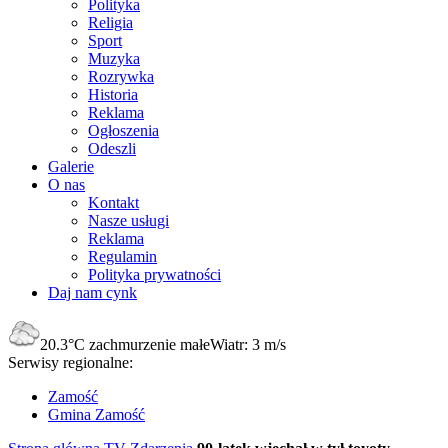
Polityka
Religia
Sport
Muzyka
Rozrywka
Historia
Reklama
Ogłoszenia
Odeszli
Galerie
O nas
Kontakt
Nasze usługi
Reklama
Regulamin
Polityka prywatności
Daj nam cynk
20.3°C
zachmurzenie małe
Wiatr:
3 m/s
Serwisy regionalne:
Zamość
Gmina Zamość