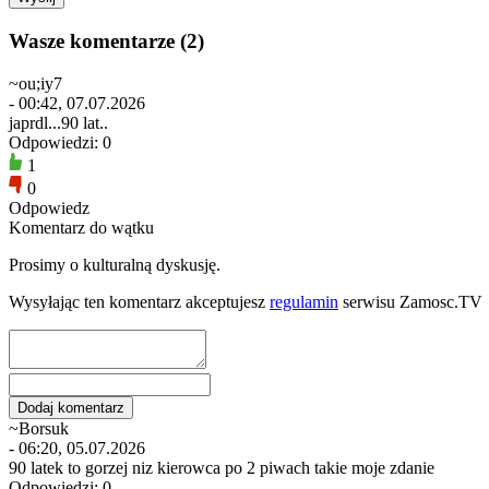
Wasze komentarze (2)
~ou;iy7
- 00:42, 07.07.2026
japrdl...90 lat..
Odpowiedzi: 0
1
0
Odpowiedz
Komentarz do wątku
Prosimy o kulturalną dyskusję.
Wysyłając ten komentarz akceptujesz
regulamin
serwisu Zamosc.TV
~Borsuk
- 06:20, 05.07.2026
90 latek to gorzej niz kierowca po 2 piwach takie moje zdanie
Odpowiedzi: 0