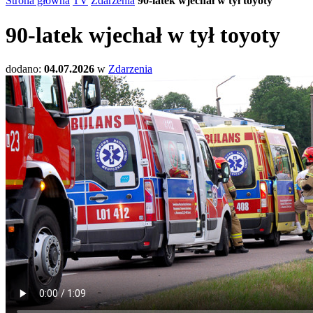
Strona główna
TV
Zdarzenia
90-latek wjechał w tył toyoty
90-latek wjechał w tył toyoty
dodano:
04.07.2026
w
Zdarzenia