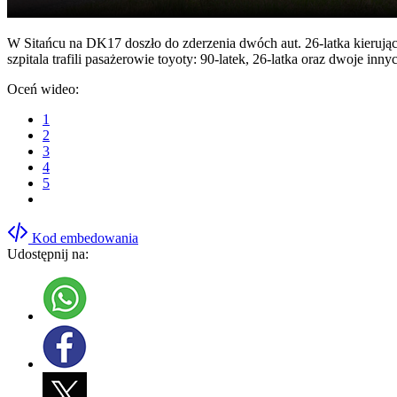
W Sitańcu na DK17 doszło do zderzenia dwóch aut. 26-latka kierująca
szpitala trafili pasażerowie toyoty: 90-latek, 26-latka oraz dwoje i
Oceń wideo:
1
2
3
4
5
Kod embedowania
Udostępnij na: