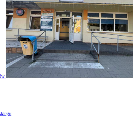
ntów
skiego