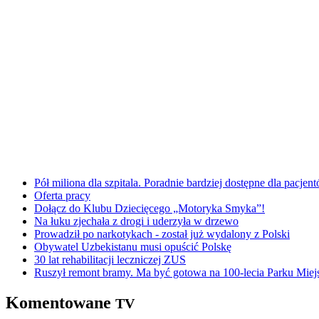
Pół miliona dla szpitala. Poradnie bardziej dostępne dla pacje
Oferta pracy
Dołącz do Klubu Dziecięcego „Motoryka Smyka”!
Na łuku zjechała z drogi i uderzyła w drzewo
Prowadził po narkotykach - został już wydalony z Polski
Obywatel Uzbekistanu musi opuścić Polskę
30 lat rehabilitacji leczniczej ZUS
Ruszył remont bramy. Ma być gotowa na 100-lecia Parku Miej
Komentowane
TV