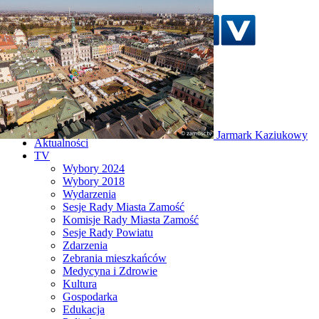
Szukaj w serwisie
Strona główna
Jarmark Kaziukowy
Aktualności
TV
Wybory 2024
Wybory 2018
Wydarzenia
Sesje Rady Miasta Zamość
Komisje Rady Miasta Zamość
Sesje Rady Powiatu
Zdarzenia
Zebrania mieszkańców
Medycyna i Zdrowie
Kultura
Gospodarka
Edukacja