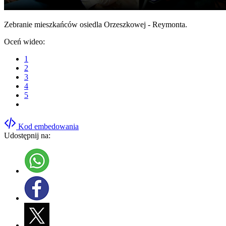
Zebranie mieszkańców osiedla Orzeszkowej - Reymonta.
Oceń wideo:
1
2
3
4
5
Kod embedowania
Udostępnij na: