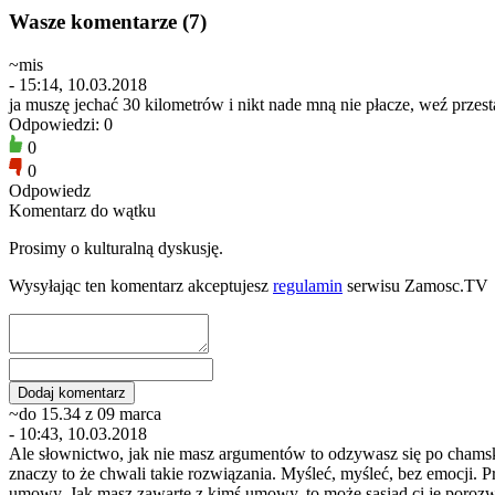
Wasze komentarze (7)
~mis
- 15:14, 10.03.2018
ja muszę jechać 30 kilometrów i nikt nade mną nie płacze, weź przest
Odpowiedzi: 0
0
0
Odpowiedz
Komentarz do wątku
Prosimy o kulturalną dyskusję.
Wysyłając ten komentarz akceptujesz
regulamin
serwisu Zamosc.TV
~do 15.34 z 09 marca
- 10:43, 10.03.2018
Ale słownictwo, jak nie masz argumentów to odzywasz się po chamsku. 
znaczy to że chwali takie rozwiązania. Myśleć, myśleć, bez emocji. P
umowy. Jak masz zawarte z kimś umowy, to może sasiad ci je porozw