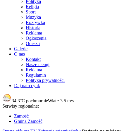
Polityka
Religia
Sport
Muzyka
Rozrywka
Historia
Reklama
Ogłoszenia
Odeszli
Galerie
O nas
Kontakt
Nasze usługi
Reklama
Regulamin
Polityka prywatności
Daj nam cynk
34.3°C
pochmurnie
Wiatr:
3.5 m/s
Serwisy regionalne:
Zamość
Gmina Zamość