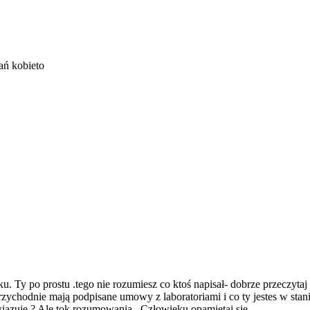
ań kobieto
Ty po prostu .tego nie rozumiesz co ktoś napisał- dobrze przeczytaj i
rzychodnie mają podpisane umowy z laboratoriami i co ty jestes w stani
iazuje.? Ale tok rozumowania ..Człowieku opamiętaj się.