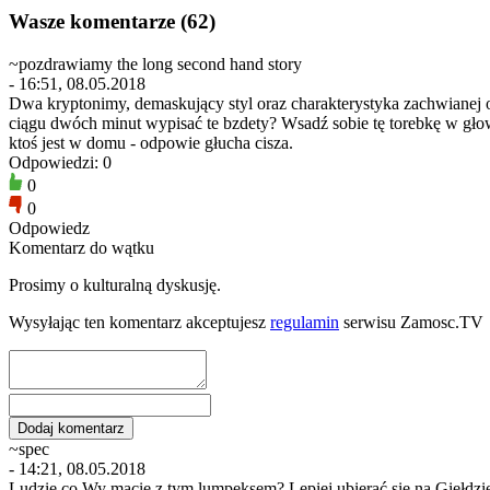
Wasze komentarze (62)
~pozdrawiamy the long second hand story
- 16:51, 08.05.2018
Dwa kryptonimy, demaskujący styl oraz charakterystyka zachwianej 
ciągu dwóch minut wypisać te bzdety? Wsadź sobie tę torebkę w głowę, m
ktoś jest w domu - odpowie głucha cisza.
Odpowiedzi: 0
0
0
Odpowiedz
Komentarz do wątku
Prosimy o kulturalną dyskusję.
Wysyłając ten komentarz akceptujesz
regulamin
serwisu Zamosc.TV
~spec
- 14:21, 08.05.2018
Ludzie co Wy macie z tym lumpeksem? Lepiej ubierać się na Giełdzie