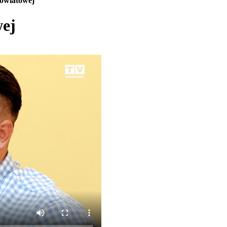
owiatowej
ej