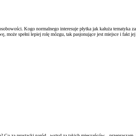
osobowości. Kogo normalnego interesuje płytka jak kałuża tematyka z
oże spełni lepiej rolę mózgu, tak pasjonujące jest miejsce i fakt jej z
? Co za prostacki naród - wstyd za takich mieszańców... przepraszam