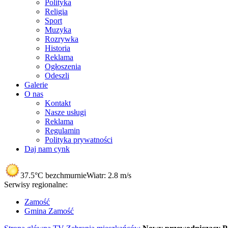
Polityka
Religia
Sport
Muzyka
Rozrywka
Historia
Reklama
Ogłoszenia
Odeszli
Galerie
O nas
Kontakt
Nasze usługi
Reklama
Regulamin
Polityka prywatności
Daj nam cynk
37.5°C
bezchmurnie
Wiatr:
2.8 m/s
Serwisy regionalne:
Zamość
Gmina Zamość