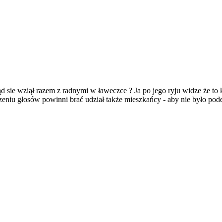
ie wziął razem z radnymi w ławeczce ? Ja po jego ryju widze że to ka
zeniu głosów powinni brać udział także mieszkańcy - aby nie było podej