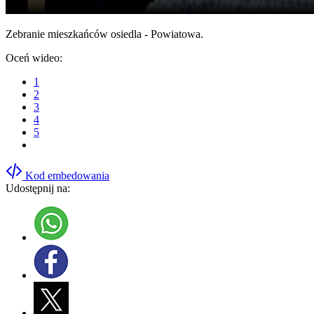
Zebranie mieszkańców osiedla - Powiatowa.
Oceń wideo:
1
2
3
4
5
Kod embedowania
Udostępnij na: