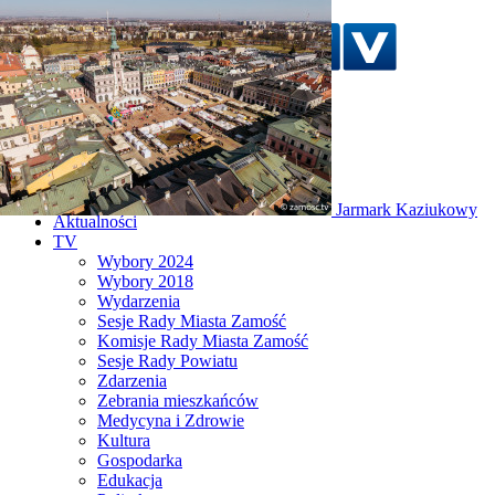
Szukaj w serwisie
Strona główna
Jarmark Kaziukowy
Aktualności
TV
Wybory 2024
Wybory 2018
Wydarzenia
Sesje Rady Miasta Zamość
Komisje Rady Miasta Zamość
Sesje Rady Powiatu
Zdarzenia
Zebrania mieszkańców
Medycyna i Zdrowie
Kultura
Gospodarka
Edukacja