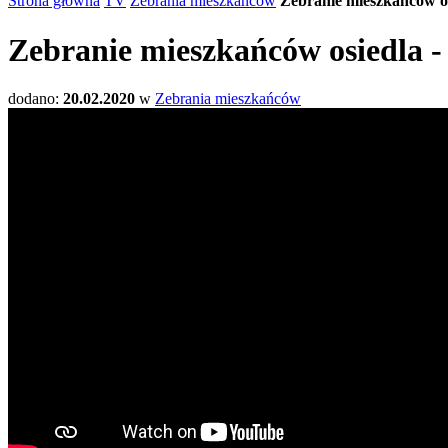
Strona główna
TV
Zebrania mieszkańców
Zebranie mieszkańców o
Zebranie mieszkańców osiedla 
dodano:
20.02.2020
w
Zebrania mieszkańców