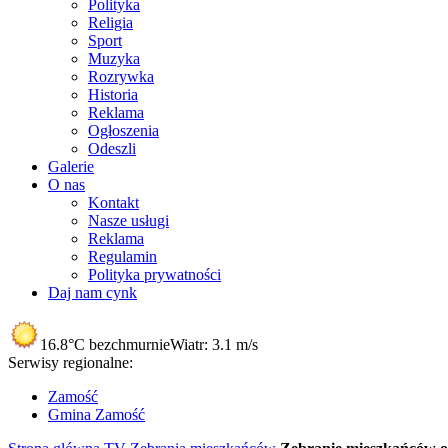
Polityka
Religia
Sport
Muzyka
Rozrywka
Historia
Reklama
Ogłoszenia
Odeszli
Galerie
O nas
Kontakt
Nasze usługi
Reklama
Regulamin
Polityka prywatności
Daj nam cynk
16.8°C
bezchmurnie
Wiatr:
3.1 m/s
Serwisy regionalne:
Zamość
Gmina Zamość