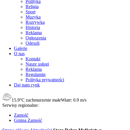
Polityka
Religia
Sport
Muzyka
Rozrywka
Historia
Reklama
Ogłoszenia
Odeszli
Galerie
O nas
Kontakt
Nasze usługi
Reklama
Regulamin
Polityka prywatności
Daj nam cynk
15.9°C
zachmurzenie małe
Wiatr:
0.9 m/s
Serwisy regionalne:
Zamość
Gmina Zamość