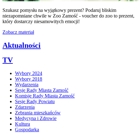
Szukasz pomysłu na wyjątkowy prezent? Podaruj bliskim
niezapomniane chwile w Zoo Zamość - voucher do zoo to prezent,
który dostarczy niesamowitych emocji!
Zobacz materiał
Aktualności
TV
Wybory 2024
Wybory 2018
Wydarzenia
Sesje Rady Miasta Zamość
Komisje Rady Miasta Zamość
Sesje Rady Powiatu
Zdarzenia
Zebrania mieszkańców
Medycyna i Zdrowie
Kultura
Gospodarka