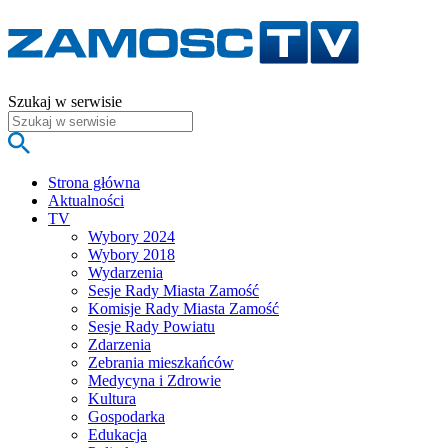
Szukaj w serwisie
Strona główna
Aktualności
TV
Wybory 2024
Wybory 2018
Wydarzenia
Sesje Rady Miasta Zamość
Komisje Rady Miasta Zamość
Sesje Rady Powiatu
Zdarzenia
Zebrania mieszkańców
Medycyna i Zdrowie
Kultura
Gospodarka
Edukacja