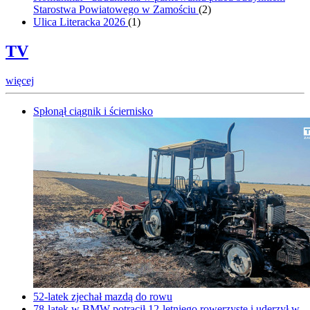
Starostwa Powiatowego w Zamościu
(
2
)
Ulica Literacka 2026
(
1
)
TV
więcej
Spłonął ciągnik i ściernisko
52-latek zjechał mazdą do rowu
78-latek w BMW potrącił 12-letniego rowerzystę i uderzył w