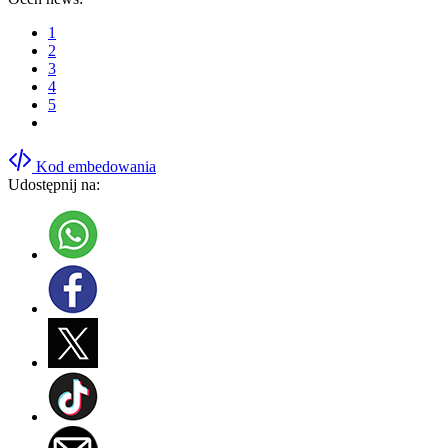
1
2
3
4
5
Kod embedowania
Udostępnij na: