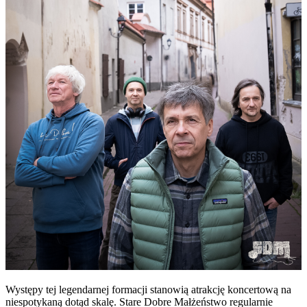
Występy tej legendarnej formacji stanowią atrakcję koncertową na
niespotykaną dotąd skalę. Stare Dobre Małżeństwo regularnie