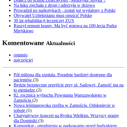
Dołącz do Klubu Dziecięcego „Motoryka Smyka”!
Na łuku zjechała z drogi i uderzyła w drzewo
Prowadził po narkotykach - został już wydalony z Polski
Obywatel Uzbekistanu musi opuścić Polskę
30 lat rehabilitacji leczniczej ZUS
Ruszył remont bramy. Ma być gotowa na 100-lecia Parku
Miejskiego
Komentowane
Aktualności
ostatnio
najczęściej
Pół miliona dla szpitala. Poradnie bardziej dostępne dla
pacjentów
(
3
)
Będzie bezpieczne przejście przy ul. Sadowej. Zamość ma na
to pieniądze
(
2
)
82. rocznica wybuchu Powstania Warszawskiego w
Zamościu
(
2
)
Nowa leśmianowska rzeźba w Zamościu. Odsłonięcie w
sobotę
(
1
)
Charytatywny koncert na Rynku Wielkim. Wszyscy gramy
dla Dominiki
(
3
)
Komunikat - utrudnienia w parkowaniu przed budynkiem