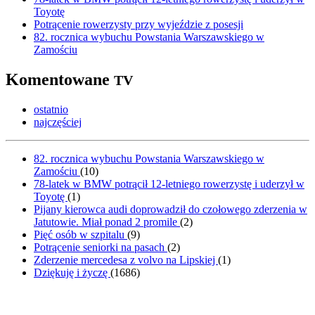
Toyotę
Potrącenie rowerzysty przy wyjeździe z posesji
82. rocznica wybuchu Powstania Warszawskiego w
Zamościu
Komentowane
TV
ostatnio
najczęściej
82. rocznica wybuchu Powstania Warszawskiego w
Zamościu
(
10
)
78-latek w BMW potrącił 12-letniego rowerzystę i uderzył w
Toyotę
(
1
)
Pijany kierowca audi doprowadził do czołowego zderzenia w
Jatutowie. Miał ponad 2 promile
(
2
)
Pięć osób w szpitalu
(
9
)
Potrącenie seniorki na pasach
(
2
)
Zderzenie mercedesa z volvo na Lipskiej
(
1
)
Dziękuję i życzę
(
1686
)