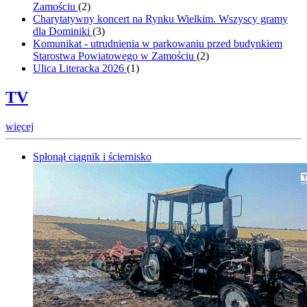
Zamościu
(
2
)
Charytatywny koncert na Rynku Wielkim. Wszyscy gramy
dla Dominiki
(
3
)
Komunikat - utrudnienia w parkowaniu przed budynkiem
Starostwa Powiatowego w Zamościu
(
2
)
Ulica Literacka 2026
(
1
)
TV
więcej
Spłonął ciągnik i ściernisko