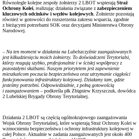
Równolegle kolejne zespoły żołnierzy 2 LBOT wspierają
Straż
Ochrony Kolei
, realizując działania związane z
zabezpieczeniem
kluczowych odcinków i węzłów kolejowych
. Żołnierze pozostają
również w gotowości do rozszerzenia zakresu wsparcia, zgodnie
z bieżącymi potrzebami SOK oraz decyzjami Ministerstwa Obrony
Narodowej.
– Na ten moment w działania na Lubelszczyźnie zaangażowanych
jest kilkudziesięciu moich żołnierzy. To doświadczeni Terytorialsi,
którzy reagują szybko, profesjonalnie i w ścisłej współpracy z
pozostałymi służbami. Naszym priorytetem jest zapewnienie
mieszkańcom poczucia bezpieczeństwa oraz utrzymanie ciągłości
funkcjonowania infrastruktury kolejowej. Działamy tam, gdzie
jesteśmy potrzebni. Odpowiedzialnie, z pełną gotowością
i zaangażowaniem –
podkreśla płk Zbigniew Krzyszczuk, dowódca
2 Lubelskiej Brygady Obrony Terytorialnej.
Działania 2 LBOT są częścią ogólnokrajowego zaangażowania
Wojsk Obrony Terytorialnej, które wspierają Straż Ochrony Kolei w
wzmocnieniu bezpieczeństwa i ochrony infrastruktury kolejowej w
całej Polsce. Aktualnie w zadania zaangażowanych jest około 400