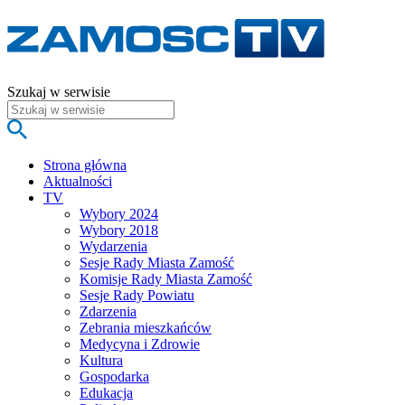
Szukaj w serwisie
Strona główna
Aktualności
TV
Wybory 2024
Wybory 2018
Wydarzenia
Sesje Rady Miasta Zamość
Komisje Rady Miasta Zamość
Sesje Rady Powiatu
Zdarzenia
Zebrania mieszkańców
Medycyna i Zdrowie
Kultura
Gospodarka
Edukacja