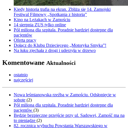
Kiedy historia trafia na ekran. Zbliża się 14. Zamojski
Festiwal Filmowy „Spotkania z historią”
Kino na Leżakach w Zamościu
14 sierpnia ZUS tylko online
Pół miliona dla szpitala. Poradnie bardziej dostępne dla
pacjentów
Oferta pracy
Dołącz do Klubu Dziecięcego „Motoryka Smyka”!
Na łuku zjechała z drogi i uderzyła w drzewo
Komentowane
Aktualności
ostatnio
najczęściej
Nowa leśmianowska rzeźba w Zamościu. Odsłonięcie w
sobotę
(
2
)
Pół miliona dla szpitala. Poradnie bardziej dostępne dla
pacjentów
(
3
)
Będzie bezpieczne przejście przy ul. Sadowej. Zamość ma na
to pieniądze
(
2
)
82. rocznica wybuchu Powstania Warszawskiego w