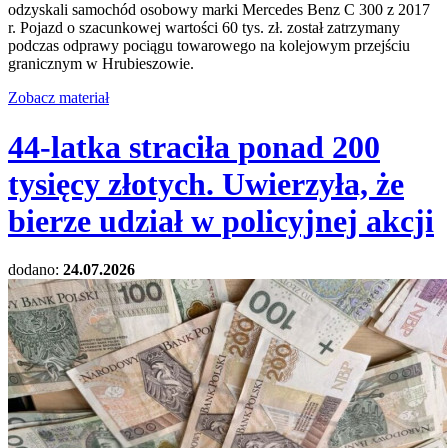
odzyskali samochód osobowy marki Mercedes Benz C 300 z 2017
r. Pojazd o szacunkowej wartości 60 tys. zł. został zatrzymany
podczas odprawy pociągu towarowego na kolejowym przejściu
granicznym w Hrubieszowie.
Zobacz materiał
44-latka straciła ponad 200
tysięcy złotych. Uwierzyła, że
bierze udział w policyjnej akcji
dodano:
24.07.2026