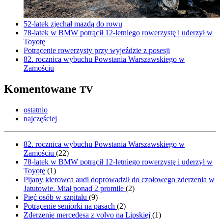
52-latek zjechał mazdą do rowu
78-latek w BMW potrącił 12-letniego rowerzystę i uderzył w
Toyotę
Potrącenie rowerzysty przy wyjeździe z posesji
82. rocznica wybuchu Powstania Warszawskiego w
Zamościu
Komentowane
TV
ostatnio
najczęściej
82. rocznica wybuchu Powstania Warszawskiego w
Zamościu
(
22
)
78-latek w BMW potrącił 12-letniego rowerzystę i uderzył w
Toyotę
(
1
)
Pijany kierowca audi doprowadził do czołowego zderzenia w
Jatutowie. Miał ponad 2 promile
(
2
)
Pięć osób w szpitalu
(
9
)
Potrącenie seniorki na pasach
(
2
)
Zderzenie mercedesa z volvo na Lipskiej
(
1
)