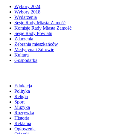
Wybory 2024
Wybory 2018
Wydarzenia
Sesje Rady Miasta Zamość
Komisje Rady Miasta Zamość
Sesje Rady Powiatu
Zdarzenia
Zebrania mieszkańców
Medycyna i Zdrowie
Kultura
Gospodarka
Edukacja
Polityka
Religia
Sport
Muzyka
Rozrywka
Historia
Reklama
Ogłoszenia