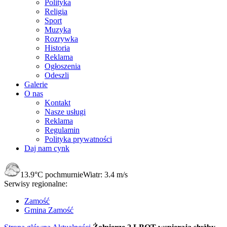
Polityka
Religia
Sport
Muzyka
Rozrywka
Historia
Reklama
Ogłoszenia
Odeszli
Galerie
O nas
Kontakt
Nasze usługi
Reklama
Regulamin
Polityka prywatności
Daj nam cynk
13.9°C
pochmurnie
Wiatr:
3.4 m/s
Serwisy regionalne:
Zamość
Gmina Zamość