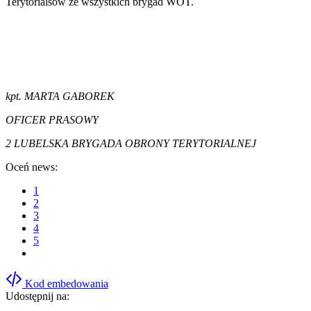
Terytorialsów ze wszystkich brygad WOT.
kpt. MARTA GABOREK
OFICER PRASOWY
2 LUBELSKA BRYGADA OBRONY TERYTORIALNEJ
Oceń news:
1
2
3
4
5
Kod embedowania
Udostępnij na: