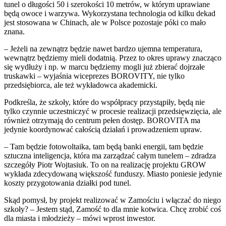
tunel o długości 50 i szerokości 10 metrów, w którym uprawiane
będą owoce i warzywa. Wykorzystana technologia od kilku dekad
jest stosowana w Chinach, ale w Polsce pozostaje póki co mało
znana.
– Jeżeli na zewnątrz będzie nawet bardzo ujemna temperatura,
wewnątrz będziemy mieli dodatnią. Przez to okres uprawy znacząco
się wydłuży i np. w marcu będziemy mogli już zbierać dojrzałe
truskawki – wyjaśnia wiceprezes BOROVITY, nie tylko
przedsiębiorca, ale też wykładowca akademicki.
Podkreśla, że szkoły, które do współpracy przystąpiły, będą nie
tylko czynnie uczestniczyć w procesie realizacji przedsięwzięcia, ale
również otrzymają do centrum pełen dostęp. BOROVITA ma
jedynie koordynować całością działań i prowadzeniem upraw.
– Tam będzie fotowoltaika, tam będą banki energii, tam będzie
sztuczna inteligencja, która ma zarządzać całym tunelem – zdradza
szczegóły Piotr Wojtasiuk. To on na realizację projektu GROW
wykłada zdecydowaną większość funduszy. Miasto poniesie jedynie
koszty przygotowania działki pod tunel.
Skąd pomysł, by projekt realizować w Zamościu i włączać do niego
szkoły? – Jestem stąd, Zamość to dla mnie kotwica. Chcę zrobić coś
dla miasta i młodzieży – mówi wprost inwestor.