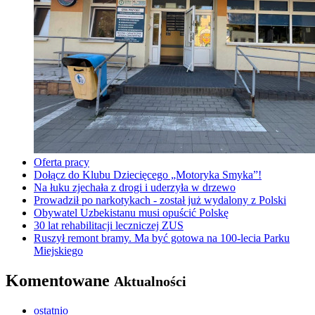
Oferta pracy
Dołącz do Klubu Dziecięcego „Motoryka Smyka”!
Na łuku zjechała z drogi i uderzyła w drzewo
Prowadził po narkotykach - został już wydalony z Polski
Obywatel Uzbekistanu musi opuścić Polskę
30 lat rehabilitacji leczniczej ZUS
Ruszył remont bramy. Ma być gotowa na 100-lecia Parku
Miejskiego
Komentowane
Aktualności
ostatnio