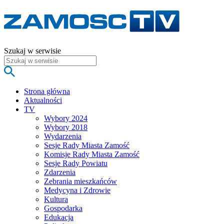
Szukaj w serwisie
Strona główna
Aktualności
TV
Wybory 2024
Wybory 2018
Wydarzenia
Sesje Rady Miasta Zamość
Komisje Rady Miasta Zamość
Sesje Rady Powiatu
Zdarzenia
Zebrania mieszkańców
Medycyna i Zdrowie
Kultura
Gospodarka
Edukacja