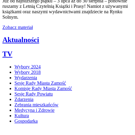
Już od najbliższego piątku – 3 lipca aż do 30 sierpnia – ponownie
ruszamy z Letnią Czytelnią Książki i Prasy! Namiot z używanymi
książkami oraz naszymi wydawnictwami znajdziecie na Rynku
Solnym.
Zobacz materiał
Aktualności
TV
Wybory 2024
Wybory 2018
Wydarzenia
Sesje Rady Miasta Zamość
Komisje Rady Miasta Zamość
Sesje Rady Powiatu
Zdarzenia
Zebrania mieszkańców
Medycyna i Zdrowie
Kultura
Gospodarka