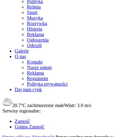
Polityka
Religia
Sport
Muzyka
Rozrywka
Historia
Reklama
Ogłoszenia
Odeszli
Galerie
O nas
Kontakt
Nasze usługi
Reklama
Regulamin
Polityka prywatności
Daj nam cynk
20.7°C
zachmurzenie małe
Wiatr:
3.9 m/s
Serwisy regionalne:
Zamość
Gmina Zamość