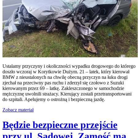
Ustalamy przyczyny i okoliczności wypadku drogowego do którego
doszło wczoraj w Korytkowie Dużym. 21 – latek, który kierował
BMW z nieustalonych na chwilę obecną przyczyn na łuku drogi
zjechał na przeciwny pas ruchu i zderzył się czołowo z Suzuki
kierowanym przez 69 – latkę. Zakleszczonego w samochodzie
mężczyznę uwolnili strażacy. Kierujący zostali przetransportowani
do szpitali. Apelujemy o ostrożną i bezpieczną jazdę.
Zobacz materiał
Będzie bezpieczne przejście
przy ul. Sadowej. Zamość ma