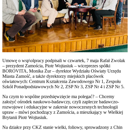
Umowę o wsp\olpracy podpisali w czwartek, 7 maja Rafał Zwolak
– prezydent Zamościa, Piotr Wojtasiuk – wiceprezes spółki
BOROVITA, Monika Żur – dyrektor Wydziału Oświaty Urzędu
Miasta Zamość, a także dyrektorzy miejskich placówek
oświatowych: Centrum Kształcenia Zawodowego Nr 1, Zespołu
Szkół Ponadpodstawowych Nr 2, ZSP Nr 3, ZSP Nr 4 i ZSP Nr 5.
Na czym to wspólne przedsięwzięcie ma polegać? – Chcemy
założyć ośrodek naukowo-badawczy, czyli zaplecze badawczo-
rozwojowe i edukacyjne w zakresie nowoczesnych technologii
upraw – mówi pochodzący z Zamościa, a mieszkający w Wielkiej
Brytanii Piotr Wojtasiuk.
Na działce przy CKZ stanie wielki, foliowy, sprowadzony z Chin