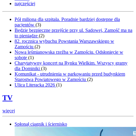
najczęściej
Pół miliona dla szpitala. Poradnie bardziej dostępne dla
pacjentów
(
3
)
Będzie bezpieczne przejście przy ul. Sadowej. Zamość ma na
to pieniądze
(
2
)
82. rocznica wybuchu Powstania Warszawskiego w
Zamościu
(
2
)
Nowa leśmianowska rzeźba w Zamościu. Odsłonięcie w
sobotę
(
1
)
Charytatywny koncert na Rynku Wielkim. Wszyscy gramy
dla Dominiki
(
3
)
Komunikat - utrudnienia w parkowaniu przed budynkiem
Starostwa Powiatowego w Zamościu
(
2
)
Ulica Literacka 2026
(
1
)
TV
więcej
Spłonął ciągnik i ściernisko