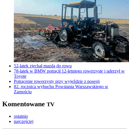
52-latek zjechał mazdą do rowu
78-latek w BMW potrącił 12-letniego rowerzystę i uderzył w
Toyotę
Potrącenie rowerzysty przy wyjeździe z posesji
82. rocznica wybuchu Powstania Warszawskiego w
Zamościu
Komentowane
TV
ostatnio
najczęściej