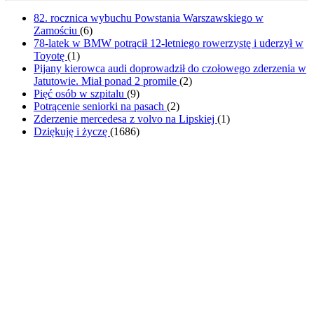
82. rocznica wybuchu Powstania Warszawskiego w
Zamościu
(
6
)
78-latek w BMW potrącił 12-letniego rowerzystę i uderzył w
Toyotę
(
1
)
Pijany kierowca audi doprowadził do czołowego zderzenia w
Jatutowie. Miał ponad 2 promile
(
2
)
Pięć osób w szpitalu
(
9
)
Potrącenie seniorki na pasach
(
2
)
Zderzenie mercedesa z volvo na Lipskiej
(
1
)
Dziękuję i życzę
(
1686
)