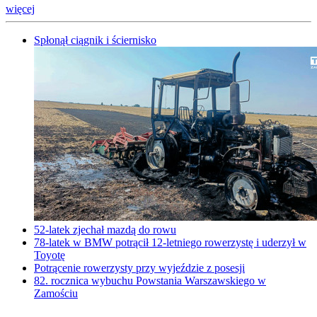
więcej
Spłonął ciągnik i ściernisko
52-latek zjechał mazdą do rowu
78-latek w BMW potrącił 12-letniego rowerzystę i uderzył w
Toyotę
Potrącenie rowerzysty przy wyjeździe z posesji
82. rocznica wybuchu Powstania Warszawskiego w
Zamościu