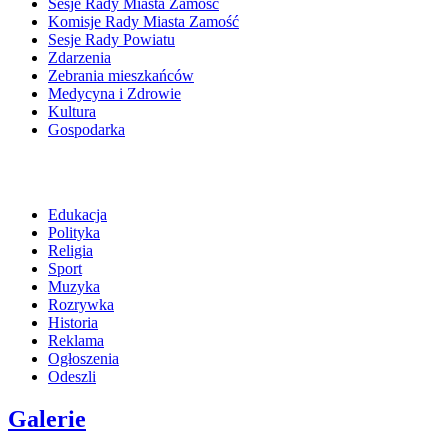
Sesje Rady Miasta Zamość
Komisje Rady Miasta Zamość
Sesje Rady Powiatu
Zdarzenia
Zebrania mieszkańców
Medycyna i Zdrowie
Kultura
Gospodarka
Edukacja
Polityka
Religia
Sport
Muzyka
Rozrywka
Historia
Reklama
Ogłoszenia
Odeszli
Galerie