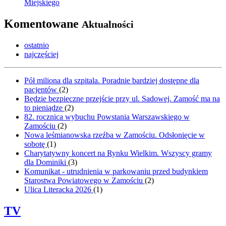
Miejskiego
Komentowane
Aktualności
ostatnio
najczęściej
Pół miliona dla szpitala. Poradnie bardziej dostępne dla
pacjentów
(
2
)
Będzie bezpieczne przejście przy ul. Sadowej. Zamość ma na
to pieniądze
(
2
)
82. rocznica wybuchu Powstania Warszawskiego w
Zamościu
(
2
)
Nowa leśmianowska rzeźba w Zamościu. Odsłonięcie w
sobotę
(
1
)
Charytatywny koncert na Rynku Wielkim. Wszyscy gramy
dla Dominiki
(
3
)
Komunikat - utrudnienia w parkowaniu przed budynkiem
Starostwa Powiatowego w Zamościu
(
2
)
Ulica Literacka 2026
(
1
)
TV