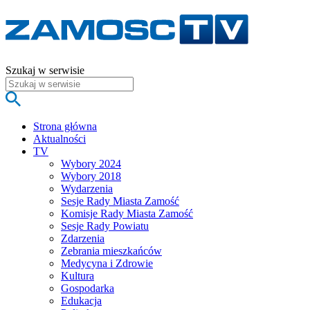
Szukaj w serwisie
Strona główna
Aktualności
TV
Wybory 2024
Wybory 2018
Wydarzenia
Sesje Rady Miasta Zamość
Komisje Rady Miasta Zamość
Sesje Rady Powiatu
Zdarzenia
Zebrania mieszkańców
Medycyna i Zdrowie
Kultura
Gospodarka
Edukacja