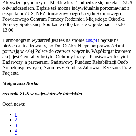
Aktywizującym przy ul. Mickiewicza 1 odbędzie się prelekcja ZUS
o świadczeniach. Będzie też można indywidualnie porozmawiać z
ekspertami ZUS, NFZ, tomaszowskiego Urzędu Skarbowego,
Powiatowego Centrum Pomocy Rodzinie i Miejskiego Ośrodka
Pomocy Społecznej. Spotkanie odbędzie się w godzinach 10:30-
13:00.
Harmonogram wydarzeń jest też na stronie
zus.pl
i będzie na
bieżąco aktualizowany, bo Dni Osób z Niepełnosprawnościami
potrwają w całej Polsce do czerwca włącznie. Współorganizatorem
akcji jest Centralny Instytut Ochrony Pracy – Państwowy Instytut
Badawczy, a partnerami: Państwowy Fundusz Rehabilitacji Osób
Niepełnosprawnych, Narodowy Fundusz Zdrowia i Rzecznik Praw
Pacjenta.
Małgorzata Korba
rzecznik ZUS w województwie lubelskim
Oceń news:
1
2
3
4