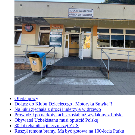
Oferta pracy
Dołącz do Klubu Dziecięcego „Motoryka Smyka”!
Na łuku zjechała z drogi i uderzyła w drzewo
Prowadził po narkotykach - został już wydalony z Polski
Obywatel Uzbekistanu musi opuścić Polskę
30 lat rehabilitacji leczniczej ZUS
Ruszył remont bramy. Ma być gotowa na 100-lecia Parku