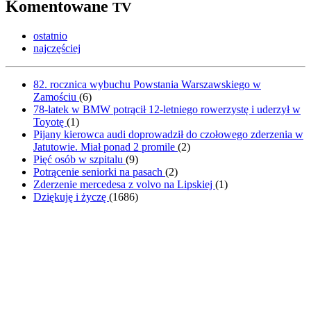
Komentowane
TV
ostatnio
najczęściej
82. rocznica wybuchu Powstania Warszawskiego w
Zamościu
(
6
)
78-latek w BMW potrącił 12-letniego rowerzystę i uderzył w
Toyotę
(
1
)
Pijany kierowca audi doprowadził do czołowego zderzenia w
Jatutowie. Miał ponad 2 promile
(
2
)
Pięć osób w szpitalu
(
9
)
Potrącenie seniorki na pasach
(
2
)
Zderzenie mercedesa z volvo na Lipskiej
(
1
)
Dziękuję i życzę
(
1686
)