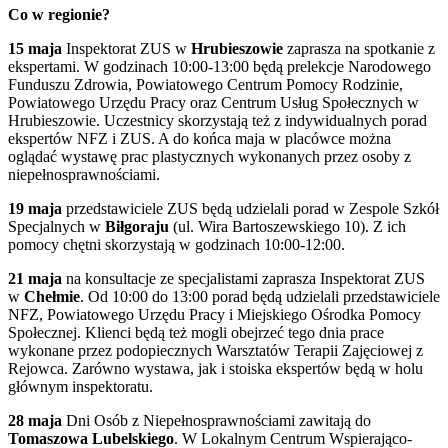
Co w regionie?
15 maja
Inspektorat ZUS w
Hrubieszowie
zaprasza na spotkanie z
ekspertami. W godzinach 10:00-13:00 będą prelekcje Narodowego
Funduszu Zdrowia, Powiatowego Centrum Pomocy Rodzinie,
Powiatowego Urzędu Pracy oraz Centrum Usług Społecznych w
Hrubieszowie. Uczestnicy skorzystają też z indywidualnych porad
ekspertów NFZ i ZUS. A do końca maja w placówce można
oglądać wystawę prac plastycznych wykonanych przez osoby z
niepełnosprawnościami.
19 maja
przedstawiciele ZUS będą udzielali porad w Zespole Szkół
Specjalnych w
Biłgoraju
(ul. Wira Bartoszewskiego 10). Z ich
pomocy chętni skorzystają w godzinach 10:00-12:00.
21 maja
na konsultacje ze specjalistami zaprasza Inspektorat ZUS
w
Chełmie
. Od 10:00 do 13:00 porad będą udzielali przedstawiciele
NFZ, Powiatowego Urzędu Pracy i Miejskiego Ośrodka Pomocy
Społecznej. Klienci będą też mogli obejrzeć tego dnia prace
wykonane przez podopiecznych Warsztatów Terapii Zajęciowej z
Rejowca. Zarówno wystawa, jak i stoiska ekspertów będą w holu
głównym inspektoratu.
28 maja
Dni Osób z Niepełnosprawnościami zawitają do
Tomaszowa Lubelskiego
. W Lokalnym Centrum Wspierająco-