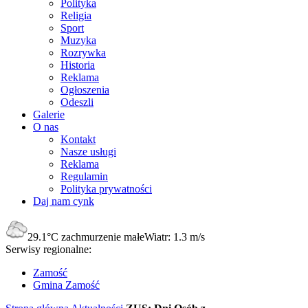
Polityka
Religia
Sport
Muzyka
Rozrywka
Historia
Reklama
Ogłoszenia
Odeszli
Galerie
O nas
Kontakt
Nasze usługi
Reklama
Regulamin
Polityka prywatności
Daj nam cynk
29.1°C
zachmurzenie małe
Wiatr:
1.3 m/s
Serwisy regionalne:
Zamość
Gmina Zamość