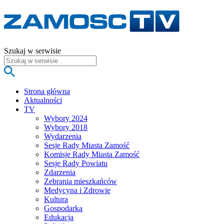
Szukaj w serwisie
Strona główna
Aktualności
TV
Wybory 2024
Wybory 2018
Wydarzenia
Sesje Rady Miasta Zamość
Komisje Rady Miasta Zamość
Sesje Rady Powiatu
Zdarzenia
Zebrania mieszkańców
Medycyna i Zdrowie
Kultura
Gospodarka
Edukacja