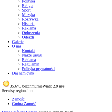
Polityka
Religia
Sport
Muzyka
Rozrywka
Historia
Reklama
Ogłoszenia
Odeszli
Galerie
O nas
Kontakt
Nasze usługi
Reklama
Regulamin
Polityka prywatności
Daj nam cynk
35.6°C
bezchmurnie
Wiatr:
2.9 m/s
Serwisy regionalne:
Zamość
Gmina Zamość