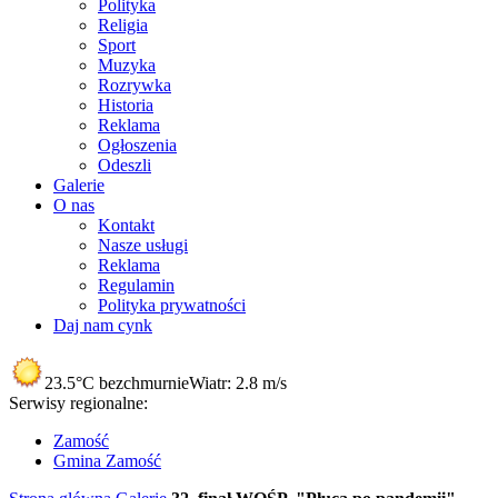
Polityka
Religia
Sport
Muzyka
Rozrywka
Historia
Reklama
Ogłoszenia
Odeszli
Galerie
O nas
Kontakt
Nasze usługi
Reklama
Regulamin
Polityka prywatności
Daj nam cynk
23.5°C
bezchmurnie
Wiatr:
2.8 m/s
Serwisy regionalne:
Zamość
Gmina Zamość