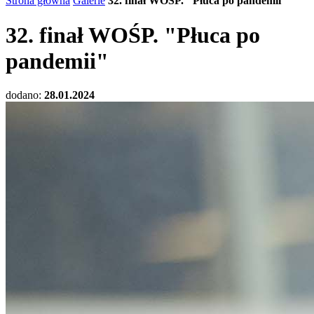
Strona główna
Galerie
32. finał WOŚP. "Płuca po pandemii"
32. finał WOŚP. "Płuca po
pandemii"
dodano:
28.01.2024