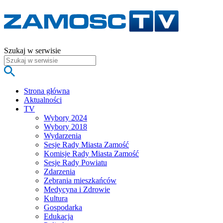
Szukaj w serwisie
Strona główna
Aktualności
TV
Wybory 2024
Wybory 2018
Wydarzenia
Sesje Rady Miasta Zamość
Komisje Rady Miasta Zamość
Sesje Rady Powiatu
Zdarzenia
Zebrania mieszkańców
Medycyna i Zdrowie
Kultura
Gospodarka
Edukacja