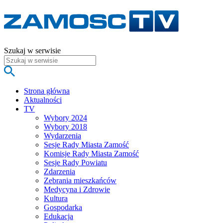
Szukaj w serwisie
Strona główna
Aktualności
TV
Wybory 2024
Wybory 2018
Wydarzenia
Sesje Rady Miasta Zamość
Komisje Rady Miasta Zamość
Sesje Rady Powiatu
Zdarzenia
Zebrania mieszkańców
Medycyna i Zdrowie
Kultura
Gospodarka
Edukacja