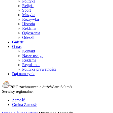
Polityka
Religia
Sport
Muzyka
Rozrywka
Historia
Reklama
Ogłoszenia
Odeszli
Galerie
O nas
Kontakt
Nasze usługi
Reklama
Regulamin
Polityka prywatności
Daj nam cynk
20°C
zachmurzenie duże
Wiatr:
6.9 m/s
Serwisy regionalne:
Zamość
Gmina Zamość