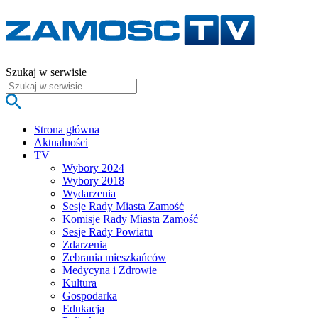
Szukaj w serwisie
Strona główna
Aktualności
TV
Wybory 2024
Wybory 2018
Wydarzenia
Sesje Rady Miasta Zamość
Komisje Rady Miasta Zamość
Sesje Rady Powiatu
Zdarzenia
Zebrania mieszkańców
Medycyna i Zdrowie
Kultura
Gospodarka
Edukacja