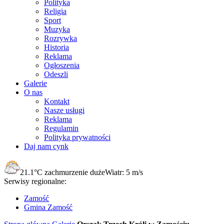
Polityka
Religia
Sport
Muzyka
Rozrywka
Historia
Reklama
Ogłoszenia
Odeszli
Galerie
O nas
Kontakt
Nasze usługi
Reklama
Regulamin
Polityka prywatności
Daj nam cynk
21.1°C
zachmurzenie duże
Wiatr:
5 m/s
Serwisy regionalne:
Zamość
Gmina Zamość