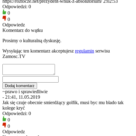
https://roztocze.net/prezydent-wnuk-z-absolutorium/ 2:02:53
Odpowiedzi: 0
0
0
Odpowiedz
Komentarz do wątku
Prosimy o kulturalną dyskusję.
Wysyłając ten komentarz akceptujesz
regulamin
serwisu
Zamosc.TV
~prawo i sprawiedliwie
- 21:41, 11.05.2019
Jak się czuje obecnie smierdżący golfik, musi byc mu blado tak
kolege kryć
Odpowiedzi: 0
0
0
Odpowiedz