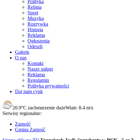
Polityka
Religia
Sport
Muzyka
Rozrywka
Historia
Reklama
Ogłoszenia
Odeszli
Galerie
O nas
Kontakt
Nasze usługi
Reklama
Regulamin
Polityka prywatności
Daj nam cynk
20.9°C
zachmurzenie duże
Wiatr:
8.4 m/s
Serwisy regionalne:
Zamość
Gmina Zamość