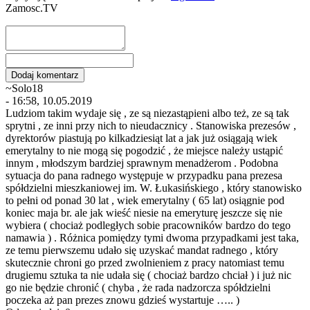
Zamosc.TV
~Solo18
- 16:58, 10.05.2019
Ludziom takim wydaje się , ze są niezastąpieni albo też, ze są tak
sprytni , ze inni przy nich to nieudacznicy . Stanowiska prezesów ,
dyrektorów piastują po kilkadziesiąt lat a jak już osiągają wiek
emerytalny to nie mogą się pogodzić , że miejsce należy ustąpić
innym , młodszym bardziej sprawnym menadżerom . Podobna
sytuacja do pana radnego występuje w przypadku pana prezesa
spółdzielni mieszkaniowej im. W. Łukasińskiego , który stanowisko
to pełni od ponad 30 lat , wiek emerytalny ( 65 lat) osiągnie pod
koniec maja br. ale jak wieść niesie na emeryturę jeszcze się nie
wybiera ( chociaż podległych sobie pracowników bardzo do tego
namawia ) . Różnica pomiędzy tymi dwoma przypadkami jest taka,
ze temu pierwszemu udało się uzyskać mandat radnego , który
skutecznie chroni go przed zwolnieniem z pracy natomiast temu
drugiemu sztuka ta nie udała się ( chociaż bardzo chciał ) i już nic
go nie będzie chronić ( chyba , że rada nadzorcza spółdzielni
poczeka aż pan prezes znowu gdzieś wystartuje ….. )