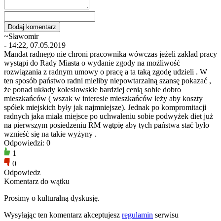
~Sławomir
- 14:22, 07.05.2019
Mandat radnego nie chroni pracownika wówczas jeżeli zakład pracy
wystąpi do Rady Miasta o wydanie zgody na możliwość
rozwiązania z radnym umowy o pracę a ta taką zgodę udzieli . W
ten sposób państwo radni mieliby niepowtarzalną szansę pokazać ,
że ponad układy kolesiowskie bardziej cenią sobie dobro
mieszkańców ( wszak w interesie mieszkańców leży aby koszty
spółek miejskich były jak najmniejsze). Jednak po kompromitacji
radnych jaka miała miejsce po uchwaleniu sobie podwyżek diet już
na pierwszym posiedzeniu RM wątpię aby tych państwa stać było
wznieść się na takie wyżyny .
Odpowiedzi: 0
1
0
Odpowiedz
Komentarz do wątku
Prosimy o kulturalną dyskusję.
Wysyłając ten komentarz akceptujesz
regulamin
serwisu