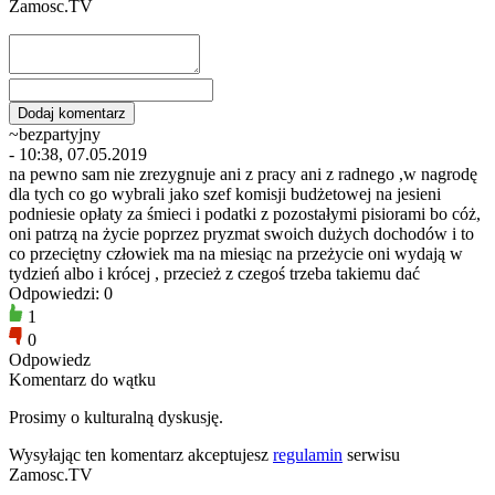
Zamosc.TV
~bezpartyjny
- 10:38, 07.05.2019
na pewno sam nie zrezygnuje ani z pracy ani z radnego ,w nagrodę
dla tych co go wybrali jako szef komisji budżetowej na jesieni
podniesie opłaty za śmieci i podatki z pozostałymi pisiorami bo cóż,
oni patrzą na życie poprzez pryzmat swoich dużych dochodów i to
co przeciętny człowiek ma na miesiąc na przeżycie oni wydają w
tydzień albo i krócej , przecież z czegoś trzeba takiemu dać
Odpowiedzi: 0
1
0
Odpowiedz
Komentarz do wątku
Prosimy o kulturalną dyskusję.
Wysyłając ten komentarz akceptujesz
regulamin
serwisu
Zamosc.TV