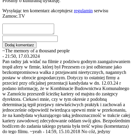
Prosimy o kulturalną dyskusję.
Wysyłając ten komentarz akceptujesz
regulamin
serwisu
Zamosc.TV
~The memory of a thousand people
- 21:50, 17.03.2024
Pan radny jak widać na filmie z podziwu godnym zaangażowaniem
tropił afery w firmie, której był Prezesem co jest odbierane jako
bezkompromisowa walka z przejawami nieetycznych, nagannych
postaw w obrocie gospodarczym. Dotyczy to ostatniej firmy a
przecież przy oficjalnej prezentacji kandydata w dn. 12.03.24 r
podano informację, że w Kombinacie Budownictwa Komunalnego
w Zamościu przeszedł ścieżkę kariery od majstra do zastępcy
dyrektora. Ciekawi mnie, czy w tym okresie z podobną
determinacją tępił przejawy niewłaściwych praktyk i zachowań a
jednocześnie odpowiedź twierdząca upewni mnie w przekonaniu,
że na kandydata wykazującego taką jednoznaczność w trakcie całej
kariery zawodowej zdecydowanie oddam swój głos. Bezpośrednim
bodźcem do zadania takiego pytania była treść wpisu (komentarza)
do tego filmu. ~yeah - 14:59, 15.10.2018 No cóż, jedyny