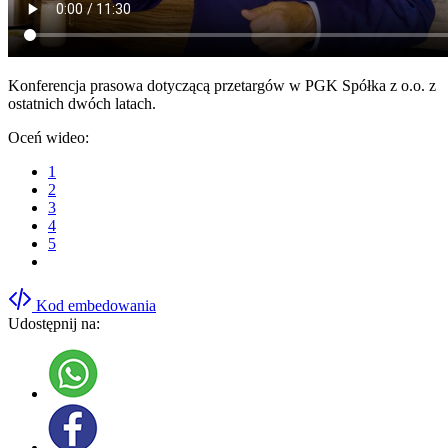
Konferencja prasowa dotyczącą przetargów w PGK Spółka z o.o. z
ostatnich dwóch latach.
Oceń wideo:
1
2
3
4
5
Kod embedowania
Udostępnij na: