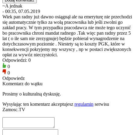
~A jednak
- 00:35, 07.05.2019
Wiek pan radny już dawno osiągnął ale na emeryturę nie przechodzi
się automatycznie tylko za wolą pracownika lub jeśli zwolni go
zakład pracy. W tym przypadku pracodawca nie może tego uczynić
bo pracownika chroni mandat radnego .Tak więc pan radny przez 5
lat ( o ile sam nie zrezygnuje) będzie pobierał wynagrodzenie na
dotychczasowym poziomie . Niestety są to koszty PGK, które w
konsekwencji pokryjemy my wszyscy , np w postaci zwiększonych
opłat za wywóz nieczystości.
Odpowiedzi: 0
0
0
Odpowiedz
Komentarz do wątku
Prosimy o kulturalną dyskusję.
Wysyłając ten komentarz akceptujesz
regulamin
serwisu
Zamosc.TV