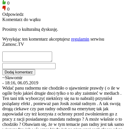
0
0
Odpowiedz
Komentarz do wątku
Prosimy o kulturalną dyskusję.
Wysyłając ten komentarz akceptujesz
regulamin
serwisu
Zamosc.TV
~Sławomir
- 18:16, 06.05.2019
Widać panu radnemu nie chodziło o ujawnienie prawdy ( o ile w
ogóle było jakieś drugie dno) tylko o to aby zaistnieć w mediach .
Ten tani trik wyborczy( niektórzy się na to nabrali) przyniósł
pożądany efekt , ponieważ pan Josik został radnym . A tak swoją
drogą ciekawe czy pan radny odszedł na emeryturę tak jak
zapowiadał czy też korzysta z ochrony przed zwolnieniem go z
pracy z racji posiadanego mandatu radnego ? A może właśnie o to
chodziło ? Obawiam się, że w tym temacie pan radny jest tak samo