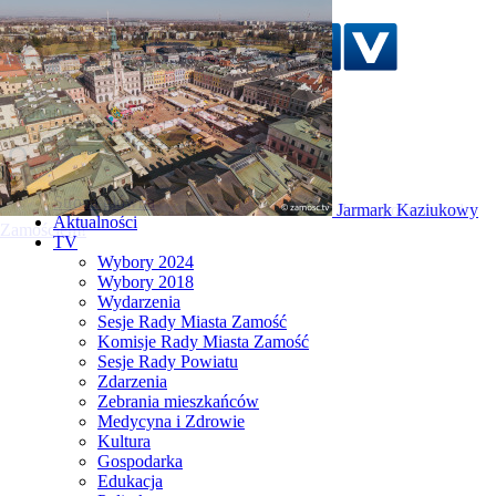
Szukaj w serwisie
Strona główna
Zorza polarna nad
Aktualności
Zamościem!
TV
Wybory 2024
Wybory 2018
Wydarzenia
Sesje Rady Miasta Zamość
Komisje Rady Miasta Zamość
Sesje Rady Powiatu
Zdarzenia
Zebrania mieszkańców
Medycyna i Zdrowie
Kultura
Gospodarka
Edukacja