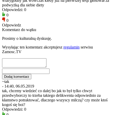
wiarygodny jak wówczas kiedy już na pierwszej sesji głosował za
podwyżką dla siebie diety
Odpowiedzi: 0
0
0
Odpowiedz
Komentarz do wątku
Prosimy o kulturalną dyskusję.
Wysyłając ten komentarz akceptujesz
regulamin
serwisu
Zamosc.TV
~tak
- 14:40, 06.05.2019
tak, chcemy wiedzieć co dalej bo jak to był tylko chwyt
przedwyborczy to trzeba takiego delikwenta odpowiednio za
kłamstwo potraktować, dlaczego wszyscy milczą? czy może ktoś
kogoś się boi?
Odpowiedzi: 0
0