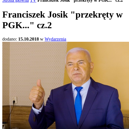
Strona główna
TV
Franciszek Josik "przekręty w PGK..." cz.2
Franciszek Josik "przekręty w
PGK..." cz.2
dodano:
15.10.2018
w
Wydarzenia