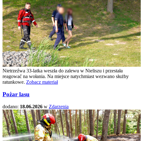
Nietrzeźwa 33-latka weszła do zalewu w Nieliszu i przestała
reagować na wołania. Na miejsce natychmiast wezwano służby
ratunkowe.
Zobacz materiał
Pożar lasu
dodano:
18.06.2026
w
Zdarzenia