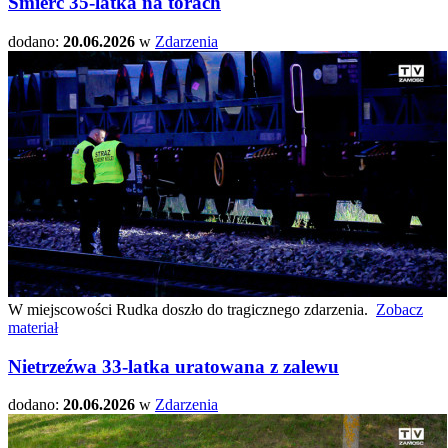
Śmierć 35-latka na torach
dodano:
20.06.2026
w
Zdarzenia
W miejscowości Rudka doszło do tragicznego zdarzenia.
Zobacz
materiał
Nietrzeźwa 33-latka uratowana z zalewu
dodano:
20.06.2026
w
Zdarzenia