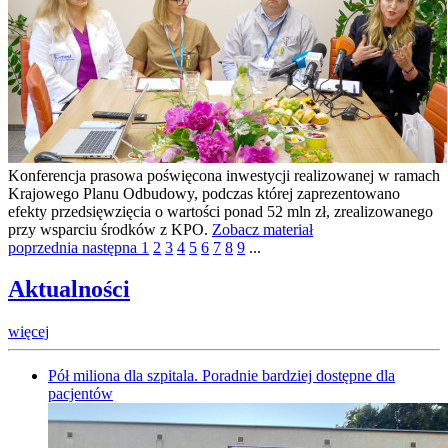
Konferencja prasowa poświęcona inwestycji realizowanej w ramach
Krajowego Planu Odbudowy, podczas której zaprezentowano
efekty przedsięwzięcia o wartości ponad 52 mln zł, zrealizowanego
przy wsparciu środków z KPO.
Zobacz materiał
poprzednia
następna
1
2
3
4
5
6
7
8
9
...
Aktualności
więcej
Pół miliona dla szpitala. Poradnie bardziej dostępne dla
pacjentów