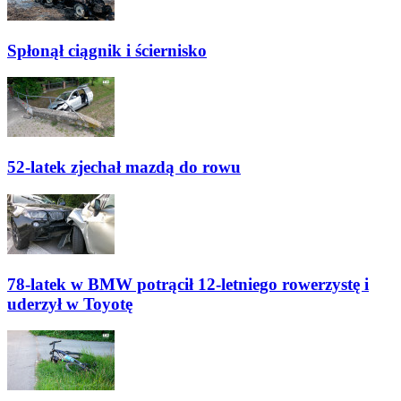
Spłonął ciągnik i ściernisko
52-latek zjechał mazdą do rowu
78-latek w BMW potrącił 12-letniego rowerzystę i
uderzył w Toyotę