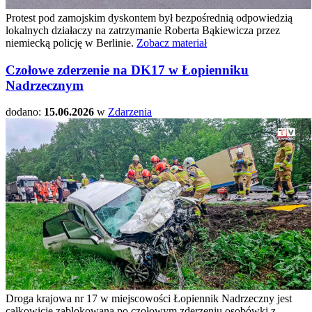
Protest pod zamojskim dyskontem był bezpośrednią odpowiedzią
lokalnych działaczy na zatrzymanie Roberta Bąkiewicza przez
niemiecką policję w Berlinie.
Zobacz materiał
Czołowe zderzenie na DK17 w Łopienniku
Nadrzecznym
dodano:
15.06.2026
w
Zdarzenia
Droga krajowa nr 17 w miejscowości Łopiennik Nadrzeczny jest
całkowicie zablokowana po czołowym zderzeniu osobówki z