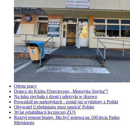
Oferta pracy
Dołącz do Klubu Dziecięcego „Motoryka Smyka”!
Na łuku zjechała z drogi i uderzyła w drzewo
Prowadził po narkotykach - został już wydalony z Polski
Obywatel Uzbekistanu musi opuścić Polskę
30 lat rehabilitacji leczniczej ZUS
Ruszył remont bramy. Ma być gotowa na 100-lecia Parku
Miejskiego