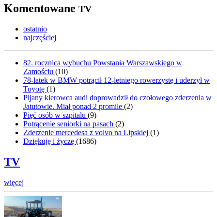
Komentowane
TV
ostatnio
najczęściej
82. rocznica wybuchu Powstania Warszawskiego w
Zamościu
(
10
)
78-latek w BMW potrącił 12-letniego rowerzystę i uderzył w
Toyotę
(
1
)
Pijany kierowca audi doprowadził do czołowego zderzenia w
Jatutowie. Miał ponad 2 promile
(
2
)
Pięć osób w szpitalu
(
9
)
Potrącenie seniorki na pasach
(
2
)
Zderzenie mercedesa z volvo na Lipskiej
(
1
)
Dziękuję i życzę
(
1686
)
TV
więcej