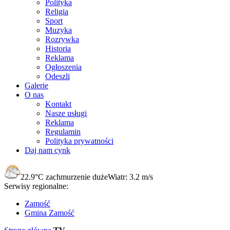
Polityka
Religia
Sport
Muzyka
Rozrywka
Historia
Reklama
Ogłoszenia
Odeszli
Galerie
O nas
Kontakt
Nasze usługi
Reklama
Regulamin
Polityka prywatności
Daj nam cynk
22.9°C
zachmurzenie duże
Wiatr:
3.2 m/s
Serwisy regionalne:
Zamość
Gmina Zamość