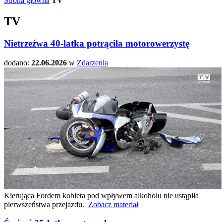
Strona główna
TV
TV
Nietrzeźwa 40-latka potrąciła motorowerzystę
dodano:
22.06.2026
w
Zdarzenia
Kierująca Fordem kobieta pod wpływem alkoholu nie ustąpiła
pierwszeństwa przejazdu.
Zobacz materiał