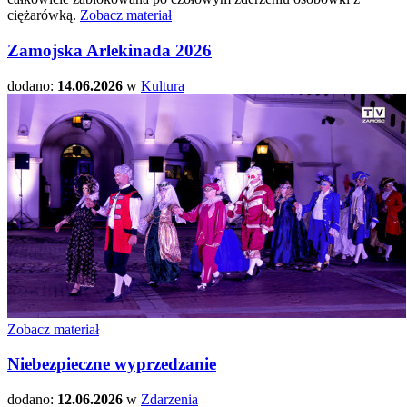
ciężarówką.
Zobacz materiał
Zamojska Arlekinada 2026
dodano:
14.06.2026
w
Kultura
Zobacz materiał
Niebezpieczne wyprzedzanie
dodano:
12.06.2026
w
Zdarzenia