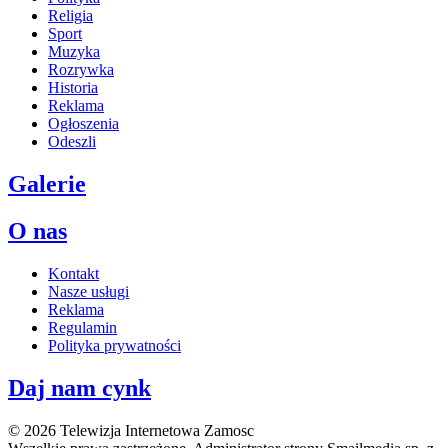
Religia
Sport
Muzyka
Rozrywka
Historia
Reklama
Ogłoszenia
Odeszli
Galerie
O nas
Kontakt
Nasze usługi
Reklama
Regulamin
Polityka prywatności
Daj nam cynk
© 2026 Telewizja Internetowa Zamosc