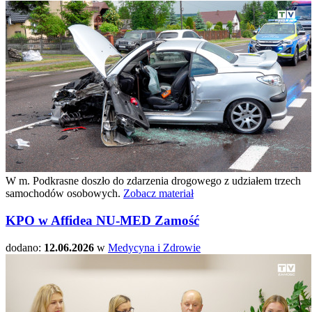
W m. Podkrasne doszło do zdarzenia drogowego z udziałem trzech
samochodów osobowych.
Zobacz materiał
KPO w Affidea NU-MED Zamość
dodano:
12.06.2026
w
Medycyna i Zdrowie