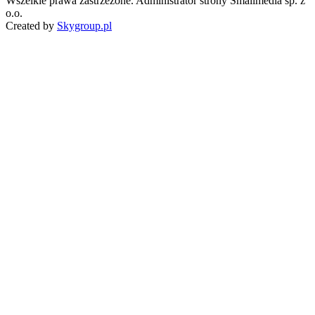
Wszelkie prawa zastrzeżone. Administrator strony Smailmedia sp. z
o.o.
Created by
Skygroup.pl