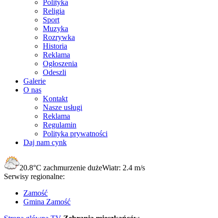
Polityka
Religia
Sport
Muzyka
Rozrywka
Historia
Reklama
Ogłoszenia
Odeszli
Galerie
O nas
Kontakt
Nasze usługi
Reklama
Regulamin
Polityka prywatności
Daj nam cynk
20.8°C
zachmurzenie duże
Wiatr:
2.4 m/s
Serwisy regionalne:
Zamość
Gmina Zamość