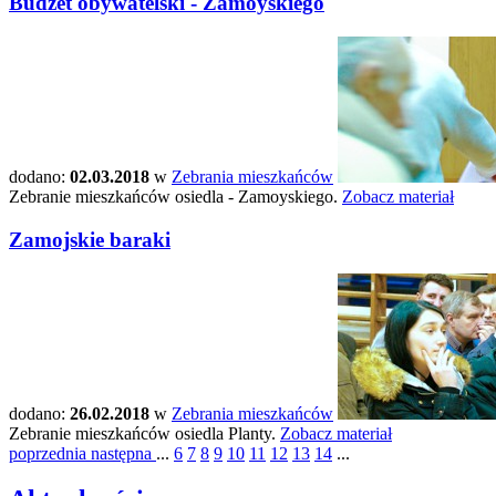
Budżet obywatelski - Zamoyskiego
dodano:
02.03.2018
w
Zebrania mieszkańców
Zebranie mieszkańców osiedla - Zamoyskiego.
Zobacz materiał
Zamojskie baraki
dodano:
26.02.2018
w
Zebrania mieszkańców
Zebranie mieszkańców osiedla Planty.
Zobacz materiał
poprzednia
następna
...
6
7
8
9
10
11
12
13
14
...