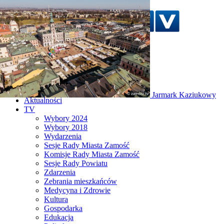
Szukaj w serwisie
Strona główna
Jarmark Kaziukowy
Aktualności
TV
Wybory 2024
Wybory 2018
Wydarzenia
Sesje Rady Miasta Zamość
Komisje Rady Miasta Zamość
Sesje Rady Powiatu
Zdarzenia
Zebrania mieszkańców
Medycyna i Zdrowie
Kultura
Gospodarka
Edukacja