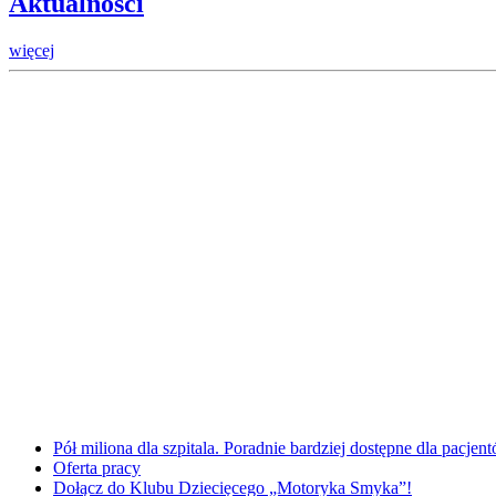
Aktualności
więcej
Pół miliona dla szpitala. Poradnie bardziej dostępne dla pacje
Oferta pracy
Dołącz do Klubu Dziecięcego „Motoryka Smyka”!