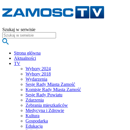
Szukaj w serwisie
Strona główna
Aktualności
TV
Wybory 2024
Wybory 2018
Wydarzenia
Sesje Rady Miasta Zamość
Komisje Rady Miasta Zamość
Sesje Rady Powiatu
Zdarzenia
Zebrania mieszkańców
Medycyna i Zdrowie
Kultura
Gospodarka
Edukacja