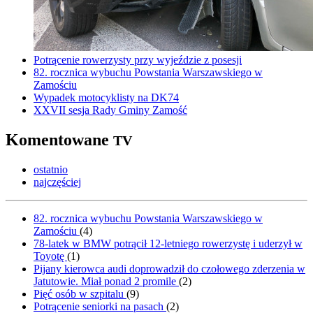
Potrącenie rowerzysty przy wyjeździe z posesji
82. rocznica wybuchu Powstania Warszawskiego w
Zamościu
Wypadek motocyklisty na DK74
XXVII sesja Rady Gminy Zamość
Komentowane
TV
ostatnio
najczęściej
82. rocznica wybuchu Powstania Warszawskiego w
Zamościu
(
4
)
78-latek w BMW potrącił 12-letniego rowerzystę i uderzył w
Toyotę
(
1
)
Pijany kierowca audi doprowadził do czołowego zderzenia w
Jatutowie. Miał ponad 2 promile
(
2
)
Pięć osób w szpitalu
(
9
)
Potrącenie seniorki na pasach
(
2
)