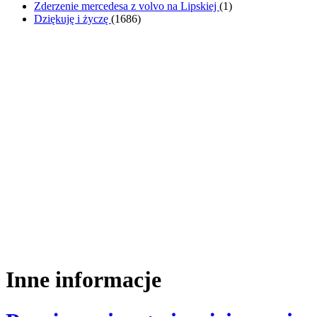
Zderzenie mercedesa z volvo na Lipskiej
(
1
)
Dziękuję i życzę
(
1686
)
Inne informacje