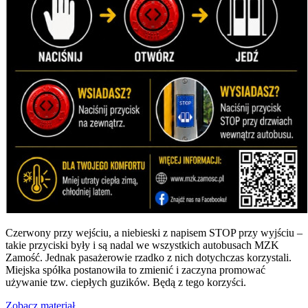
Czerwony przy wejściu, a niebieski z napisem STOP przy wyjściu –
takie przyciski były i są nadal we wszystkich autobusach MZK
Zamość. Jednak pasażerowie rzadko z nich dotychczas korzystali.
Miejska spółka postanowiła to zmienić i zaczyna promować
używanie tzw. ciepłych guzików. Będą z tego korzyści.
Zobacz materiał