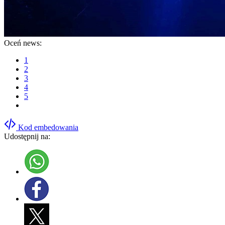
Oceń news:
1
2
3
4
5
Kod embedowania
Udostępnij na: