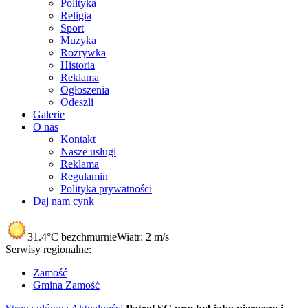
Polityka
Religia
Sport
Muzyka
Rozrywka
Historia
Reklama
Ogłoszenia
Odeszli
Galerie
O nas
Kontakt
Nasze usługi
Reklama
Regulamin
Polityka prywatności
Daj nam cynk
31.4°C
bezchmurnie
Wiatr:
2 m/s
Serwisy regionalne:
Zamość
Gmina Zamość