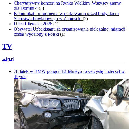
Charytatywny koncert na Rynku Wielkim. Wszyscy gramy
dla Dominiki
(
3
)
Komunikat - utrudnienia w parkowaniu przed budynkiem
Starostwa Powiatowego w Zamościu
(
2
)
Ulica Literacka 2026
(
1
)
Obywatel Uzbekistanu za organizowanie nielegalnej migracji
został wydalony z Polski
(
1
)
TV
więcej
78-latek w BMW potrącił 12-letniego rowerzystę i uderzył w
Toyotę