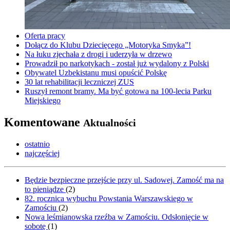
Oferta pracy
Dołącz do Klubu Dziecięcego „Motoryka Smyka”!
Na łuku zjechała z drogi i uderzyła w drzewo
Prowadził po narkotykach - został już wydalony z Polski
Obywatel Uzbekistanu musi opuścić Polskę
30 lat rehabilitacji leczniczej ZUS
Ruszył remont bramy. Ma być gotowa na 100-lecia Parku
Miejskiego
Komentowane
Aktualności
ostatnio
najczęściej
Będzie bezpieczne przejście przy ul. Sadowej. Zamość ma na
to pieniądze
(
2
)
82. rocznica wybuchu Powstania Warszawskiego w
Zamościu
(
2
)
Nowa leśmianowska rzeźba w Zamościu. Odsłonięcie w
sobotę
(
1
)