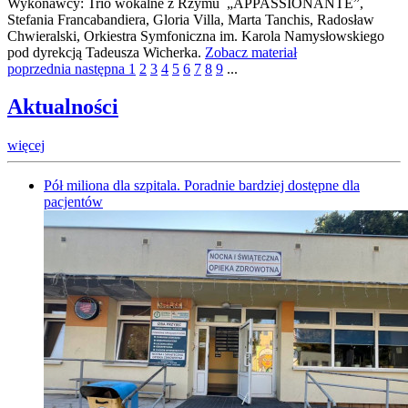
Wykonawcy: Trio wokalne z Rzymu „APPASSIONANTE”,
Stefania Francabandiera, Gloria Villa, Marta Tanchis, Radosław
Chwieralski, Orkiestra Symfoniczna im. Karola Namysłowskiego
pod dyrekcją Tadeusza Wicherka.
Zobacz materiał
poprzednia
następna
1
2
3
4
5
6
7
8
9
...
Aktualności
więcej
Pół miliona dla szpitala. Poradnie bardziej dostępne dla
pacjentów