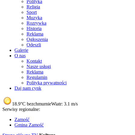
Polityka
Religia
Sport
Muzyka
Rozrywka
Historia
Reklama
Ogłoszenia
Odeszli
Galerie
O nas
Kontakt
Nasze usługi
Reklama
Regulamin
Polityka prywatności
Daj nam cynk
18.9°C
bezchmurnie
Wiatr:
3.1 m/s
Serwisy regionalne:
Zamość
Gmina Zamość