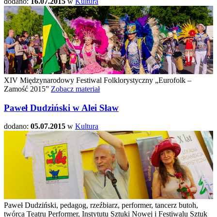
dodano:
16.07.2015
w
Kultura
XIV Międzynarodowy Festiwal Folklorystyczny „Eurofolk –
Zamość 2015”
Zobacz materiał
Paweł Dudziński w Alei Sław
dodano:
05.07.2015
w
Kultura
Paweł Dudziński, pedagog, rzeźbiarz, performer, tancerz butoh,
twórca Teatru Performer, Instytutu Sztuki Nowej i Festiwalu Sztuk