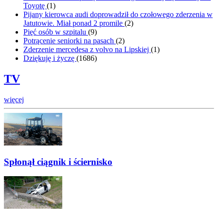
Toyotę
(
1
)
Pijany kierowca audi doprowadził do czołowego zderzenia w
Jatutowie. Miał ponad 2 promile
(
2
)
Pięć osób w szpitalu
(
9
)
Potrącenie seniorki na pasach
(
2
)
Zderzenie mercedesa z volvo na Lipskiej
(
1
)
Dziękuję i życzę
(
1686
)
TV
więcej
Spłonął ciągnik i ściernisko