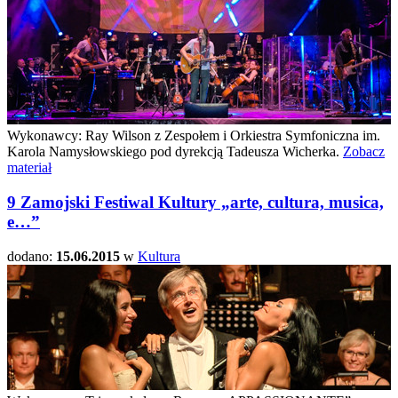
Wykonawcy: Ray Wilson z Zespołem i Orkiestra Symfoniczna im.
Karola Namysłowskiego pod dyrekcją Tadeusza Wicherka.
Zobacz
materiał
9 Zamojski Festiwal Kultury „arte, cultura, musica,
e…”
dodano:
15.06.2015
w
Kultura