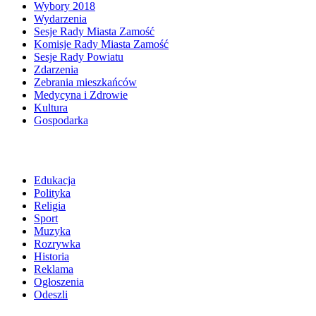
Wybory 2018
Wydarzenia
Sesje Rady Miasta Zamość
Komisje Rady Miasta Zamość
Sesje Rady Powiatu
Zdarzenia
Zebrania mieszkańców
Medycyna i Zdrowie
Kultura
Gospodarka
Edukacja
Polityka
Religia
Sport
Muzyka
Rozrywka
Historia
Reklama
Ogłoszenia
Odeszli