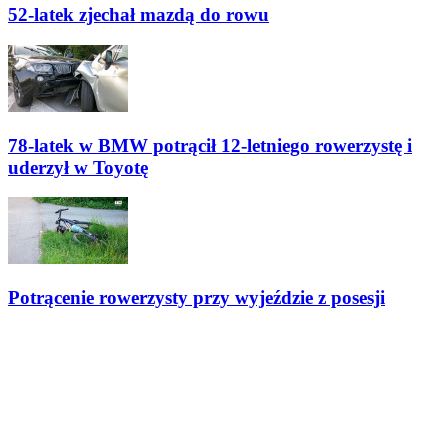
52-latek zjechał mazdą do rowu
78-latek w BMW potrącił 12-letniego rowerzystę i
uderzył w Toyotę
Potrącenie rowerzysty przy wyjeździe z posesji