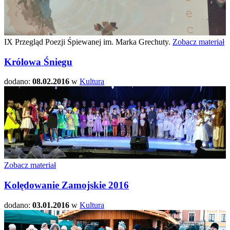
IX Przegląd Poezji Śpiewanej im. Marka Grechuty.
Zobacz materiał
Królowa Śniegu
dodano:
08.02.2016
w
Kultura
Zobacz materiał
Kolędowanie Zamojskie 2016
dodano:
03.01.2016
w
Kultura