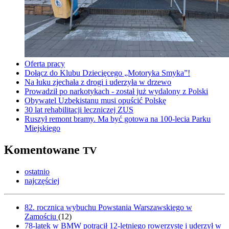
Oferta pracy
Dołącz do Klubu Dziecięcego „Motoryka Smyka”!
Na łuku zjechała z drogi i uderzyła w drzewo
Prowadził po narkotykach - został już wydalony z Polski
Obywatel Uzbekistanu musi opuścić Polskę
30 lat rehabilitacji leczniczej ZUS
Ruszył remont bramy. Ma być gotowa na 100-lecia Parku
Miejskiego
Komentowane
TV
ostatnio
najczęściej
82. rocznica wybuchu Powstania Warszawskiego w
Zamościu
(
12
)
78-latek w BMW potrącił 12-letniego rowerzystę i uderzył w