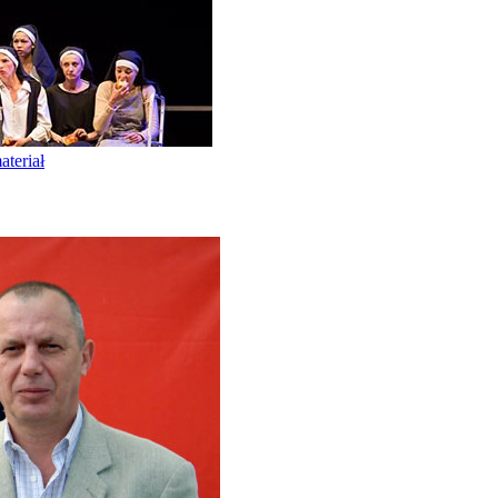
teriał