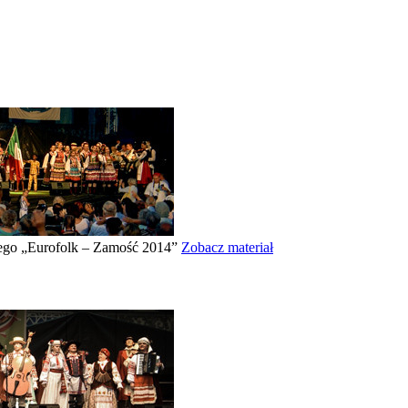
nego „Eurofolk – Zamość 2014”
Zobacz materiał