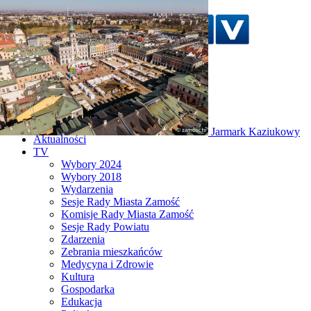
Szukaj w serwisie
Strona główna
Jarmark Kaziukowy
Aktualności
TV
Wybory 2024
Wybory 2018
Wydarzenia
Sesje Rady Miasta Zamość
Komisje Rady Miasta Zamość
Sesje Rady Powiatu
Zdarzenia
Zebrania mieszkańców
Medycyna i Zdrowie
Kultura
Gospodarka
Edukacja