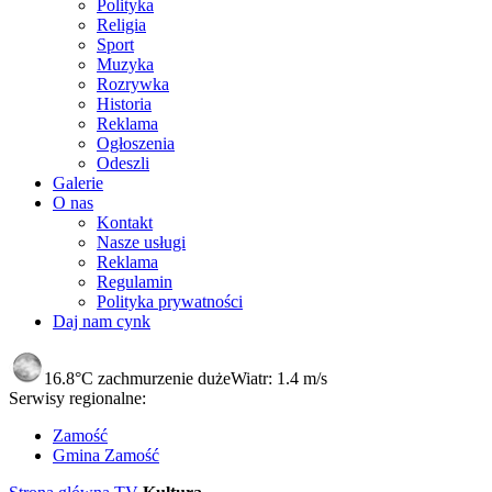
Polityka
Religia
Sport
Muzyka
Rozrywka
Historia
Reklama
Ogłoszenia
Odeszli
Galerie
O nas
Kontakt
Nasze usługi
Reklama
Regulamin
Polityka prywatności
Daj nam cynk
16.8°C
zachmurzenie duże
Wiatr:
1.4 m/s
Serwisy regionalne:
Zamość
Gmina Zamość