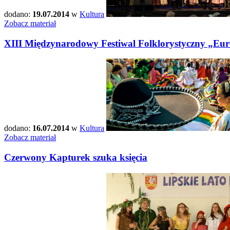
dodano:
19.07.2014
w
Kultura
Zobacz materiał
XIII Międzynarodowy Festiwal Folklorystyczny „Eu
dodano:
16.07.2014
w
Kultura
Zobacz materiał
Czerwony Kapturek szuka księcia