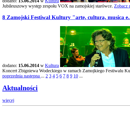
dodano:
15.06.2014
w
Kultura
Jubileuszowy występ zespołu VOX na zamojskiej starówce.
Zobacz m
8 Zamojski Festiwal Kultury "arte, cultura, musica e
dodano:
15.06.2014
w
Kultura
Koncert Zbigniewa Wodeckiego w ramach Zamojkiego Festiwalu Ku
poprzednia
następna
...
2
3
4
5
6
7
8
9
10
...
Aktualności
więcej