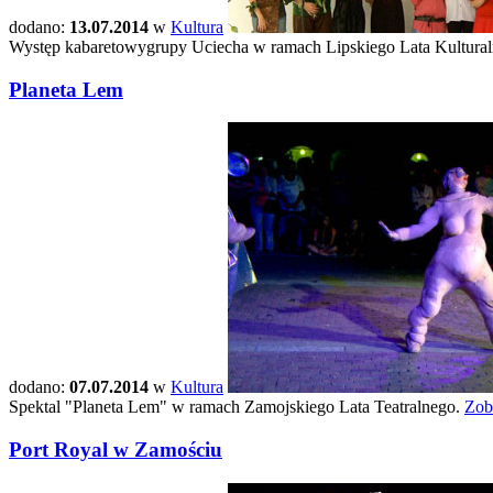
dodano:
13.07.2014
w
Kultura
Występ kabaretowygrupy Uciecha w ramach Lipskiego Lata Kultura
Planeta Lem
dodano:
07.07.2014
w
Kultura
Spektal "Planeta Lem" w ramach Zamojskiego Lata Teatralnego.
Zob
Port Royal w Zamościu