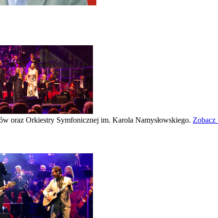
w oraz Orkiestry Symfonicznej im. Karola Namysłowskiego.
Zobacz 