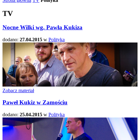
Strona główna
TV
Polityka
TV
Nocne Wilki wg. Pawła Kukiza
dodano:
27.04.2015
w
Polityka
Zobacz materiał
Paweł Kukiz w Zamościu
dodano:
25.04.2015
w
Polityka