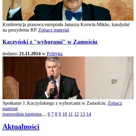
Konferencja prasowa europosła Janusza Korwin-Mikke, kandydat
na prezydenta RP.
Zobacz materiał
Kaczyński z "wyborami" w Zamościu
dodano:
21.11.2014
w
Polityka
Spotkanie J. Kaczyńskiego z wyborcami w Zamościu.
Zobacz
materiał
poprzednia
następna
...
6
7
8
9
10
11
12
13
14
Aktualności