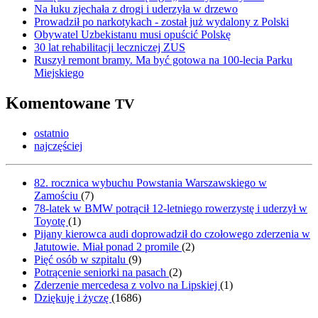
Na łuku zjechała z drogi i uderzyła w drzewo
Prowadził po narkotykach - został już wydalony z Polski
Obywatel Uzbekistanu musi opuścić Polskę
30 lat rehabilitacji leczniczej ZUS
Ruszył remont bramy. Ma być gotowa na 100-lecia Parku
Miejskiego
Komentowane
TV
ostatnio
najczęściej
82. rocznica wybuchu Powstania Warszawskiego w
Zamościu
(
7
)
78-latek w BMW potrącił 12-letniego rowerzystę i uderzył w
Toyotę
(
1
)
Pijany kierowca audi doprowadził do czołowego zderzenia w
Jatutowie. Miał ponad 2 promile
(
2
)
Pięć osób w szpitalu
(
9
)
Potrącenie seniorki na pasach
(
2
)
Zderzenie mercedesa z volvo na Lipskiej
(
1
)
Dziękuję i życzę
(
1686
)