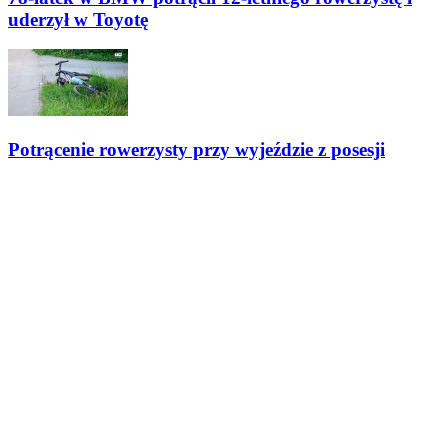
uderzył w Toyotę
Potrącenie rowerzysty przy wyjeździe z posesji