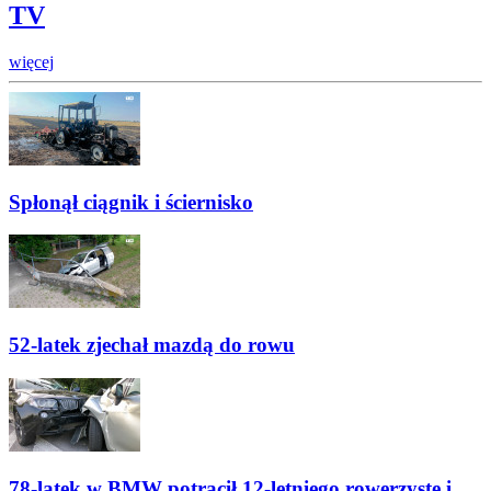
TV
więcej
Spłonął ciągnik i ściernisko
52-latek zjechał mazdą do rowu
78-latek w BMW potrącił 12-letniego rowerzystę i