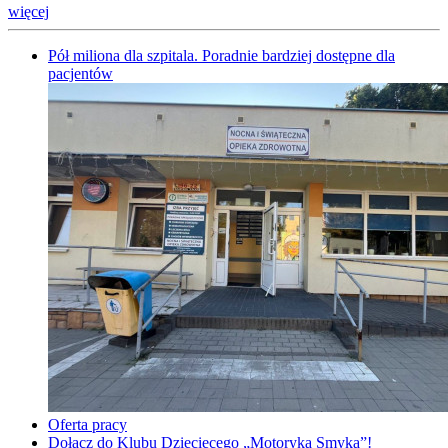
więcej
Pół miliona dla szpitala. Poradnie bardziej dostępne dla
pacjentów
Oferta pracy
Dołącz do Klubu Dziecięcego „Motoryka Smyka”!