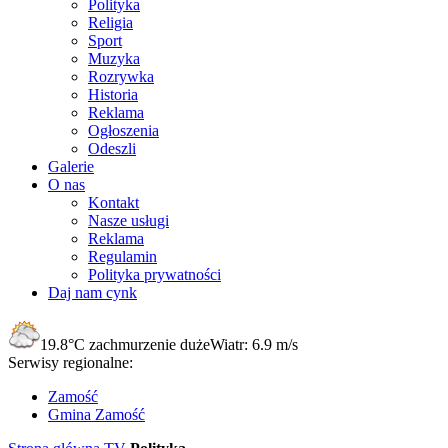
Polityka
Religia
Sport
Muzyka
Rozrywka
Historia
Reklama
Ogłoszenia
Odeszli
Galerie
O nas
Kontakt
Nasze usługi
Reklama
Regulamin
Polityka prywatności
Daj nam cynk
19.8°C
zachmurzenie duże
Wiatr:
6.9 m/s
Serwisy regionalne:
Zamość
Gmina Zamość