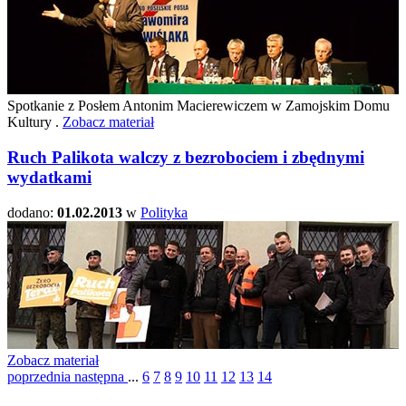
Spotkanie z Posłem Antonim Macierewiczem w Zamojskim Domu
Kultury .
Zobacz materiał
Ruch Palikota walczy z bezrobociem i zbędnymi
wydatkami
dodano:
01.02.2013
w
Polityka
Zobacz materiał
poprzednia
następna
...
6
7
8
9
10
11
12
13
14