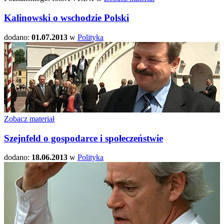
Kalinowski o wschodzie Polski
dodano:
01.07.2013
w
Polityka
Zobacz materiał
Szejnfeld o gospodarce i społeczeństwie
dodano:
18.06.2013
w
Polityka