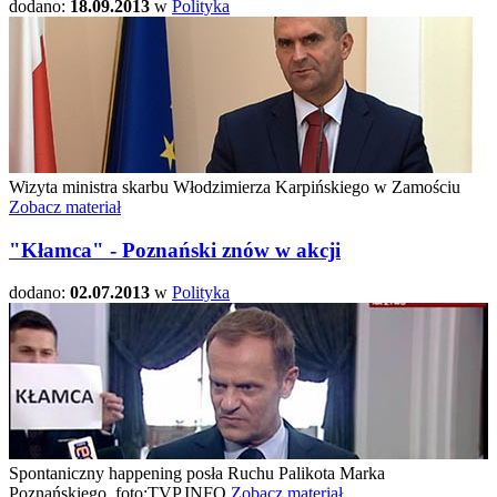
dodano:
18.09.2013
w
Polityka
Wizyta ministra skarbu Włodzimierza Karpińskiego w Zamościu
Zobacz materiał
"Kłamca" - Poznański znów w akcji
dodano:
02.07.2013
w
Polityka
Spontaniczny happening posła Ruchu Palikota Marka
Poznańskiego. foto:TVP.INFO
Zobacz materiał