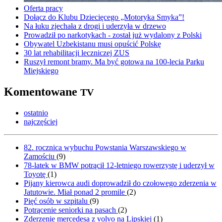
Oferta pracy
Dołącz do Klubu Dziecięcego „Motoryka Smyka”!
Na łuku zjechała z drogi i uderzyła w drzewo
Prowadził po narkotykach - został już wydalony z Polski
Obywatel Uzbekistanu musi opuścić Polskę
30 lat rehabilitacji leczniczej ZUS
Ruszył remont bramy. Ma być gotowa na 100-lecia Parku
Miejskiego
Komentowane
TV
ostatnio
najczęściej
82. rocznica wybuchu Powstania Warszawskiego w
Zamościu
(
9
)
78-latek w BMW potrącił 12-letniego rowerzystę i uderzył w
Toyotę
(
1
)
Pijany kierowca audi doprowadził do czołowego zderzenia w
Jatutowie. Miał ponad 2 promile
(
2
)
Pięć osób w szpitalu
(
9
)
Potrącenie seniorki na pasach
(
2
)
Zderzenie mercedesa z volvo na Lipskiej
(
1
)