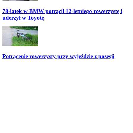
78-latek w BMW potrącił 12-letniego rowerzystę i
uderzył w Toyotę
Potrącenie rowerzysty przy wyjeździe z posesji