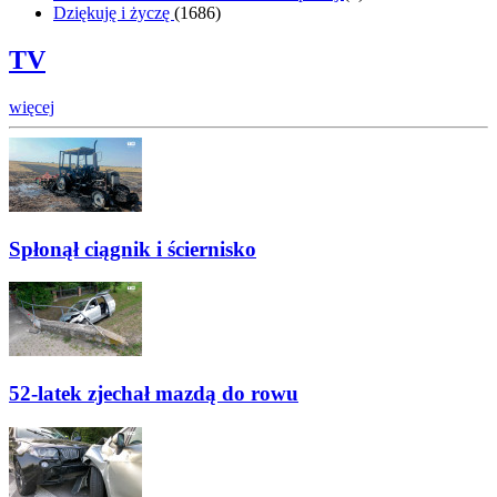
Dziękuję i życzę
(
1686
)
TV
więcej
Spłonął ciągnik i ściernisko
52-latek zjechał mazdą do rowu