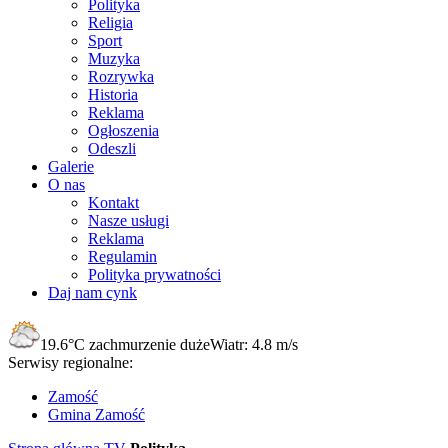
Polityka
Religia
Sport
Muzyka
Rozrywka
Historia
Reklama
Ogłoszenia
Odeszli
Galerie
O nas
Kontakt
Nasze usługi
Reklama
Regulamin
Polityka prywatności
Daj nam cynk
19.6°C
zachmurzenie duże
Wiatr:
4.8 m/s
Serwisy regionalne:
Zamość
Gmina Zamość