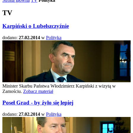
Strona główna
TV
Polityka
TV
Karpiński o Lubelszczyźnie
dodano:
27.02.2014
w
Polityka
Minister Skarbu Państwa Włodzimierz Karpiński z wizytą w
Zamościu.
Zobacz materiał
Poseł Grad - by żyło się lepiej
dodano:
27.02.2014
w
Polityka